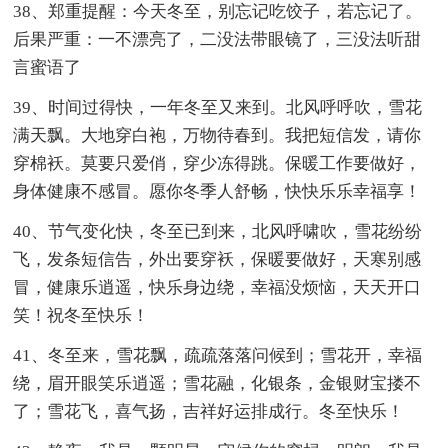
38、郑重提醒：今天冬至，别忘记吃饺子，若忘记了。
后果严重：一不漂亮了，二没法带眼镜了，三没法听甜
言蜜语了
39、时间过得快，一年冬至又来到。北风呼呼吹，雪花
满天飘。大地穿白袍，万物待春到。我把短信发，请你
穿棉袄。莫要只爱俏，穿少冻得跳。保暖工作要做好，
身体健康不感冒。愿你冬季人舒畅，快快乐乐幸福享！
40、节气变化快，冬至已到来，北风呼啸吹，雪花纷纷
飞，发条短信告，外出要穿袄，保暖要做好，天寒别感
冒，健康乐逍遥，快乐身边绕，幸福没烦恼，天天开口
笑！祝冬至快乐！
41、冬至来，雪花飘，疏疏落落问候到；雪花开，幸福
绕，眉开眼笑乐逍遥；雪花融，化银条，金银财宝搂不
了；雪花飞，喜气扬，吉祥好运排成行。冬至快乐！