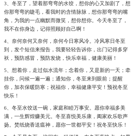
3、冬至了，望着那弯弯的水饺，想你的心又加剧了，想
你那弯弯的睫毛，看我时的含情脉脉，想你那弯弯的嘴
角，为我的一点幽默而微笑，想你想你。今天冬至了，
我不在你身边，记得照顾好自己啊！
4、奈何奈何又奈何，奈何今日寒风冷。冷风寒日冬至
到，发个短信来报告，我要轻轻告诉你，出门记得多穿
袄，预防感冒，预防发烧，快乐幸福，健康美丽！
5、想着你，走过似水流年；念着你，又是新的一天；牵
挂你，问候一遍一遍；通知你，冬至来到眼前；提醒
你，加衣保暖防寒；祝福你，幸福健康平安！预祝冬至
快乐！
6、冬至水饺送一碗，家庭和睦万事安。愿你幸福多美
满，一生辉煌赚美元。冬至喜悦美乐康，阖家欢乐歌声
扬。焚纸烧香送瘟神，愿你一世都平安！祝冬至快乐！