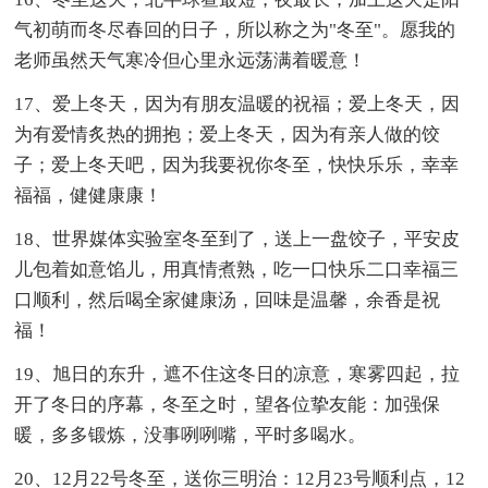
气初萌而冬尽春回的日子，所以称之为"冬至"。愿我的
老师虽然天气寒冷但心里永远荡满着暖意！
17、爱上冬天，因为有朋友温暖的祝福；爱上冬天，因
为有爱情炙热的拥抱；爱上冬天，因为有亲人做的饺
子；爱上冬天吧，因为我要祝你冬至，快快乐乐，幸幸
福福，健健康康！
18、世界媒体实验室冬至到了，送上一盘饺子，平安皮
儿包着如意馅儿，用真情煮熟，吃一口快乐二口幸福三
口顺利，然后喝全家健康汤，回味是温馨，余香是祝
福！
19、旭日的东升，遮不住这冬日的凉意，寒雾四起，拉
开了冬日的序幕，冬至之时，望各位挚友能：加强保
暖，多多锻炼，没事咧咧嘴，平时多喝水。
20、12月22号冬至，送你三明治：12月23号顺利点，12