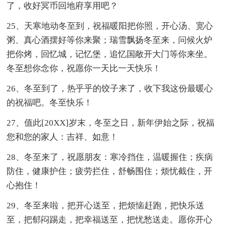
了，收好冥币回地府享用吧？
25、天寒地动冬至到，祝福暖阳把你照，开心汤、宽心
粥、真心酒摆好等你来聚；瑞雪飘扬冬至来，问候火炉
把你烤，回忆城，记忆堡，追忆国敞开大门等你来坐。
冬至想你念你，祝愿你一天比一天快乐！
26、冬至到了，热乎乎的饺子来了，收下我这份最暖心
的祝福吧。冬至快乐！
27、值此[20XX]岁末，冬至之日，新年伊始之际，祝福
您和您的家人：吉祥、如意！
28、冬至来了，祝愿朋友：寒冷挡住，温暖握住；疾病
防住，健康护住；疲劳拦住，舒畅围住；烦忧截住，开
心抱住！
29、冬至来啦，把开心送至，把烦恼赶跑，把快乐送
至，把郁闷踢走，把幸福送至，把忧愁送走。愿你开心