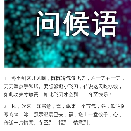
1、冬至到来北风啸，阵阵冷气像飞刀，左一刀右一刀，
刀刀重点手和脚。要想躲避小飞刀，传说这天吃水饺，
如此功夫才够高，如此飞刀才空飘——冬至快乐！
2、风，吹来一阵寒意，雪，飘来一个节气，冬，吹响防
寒鸣笛，冰，预示温暖已去，福，送上一盘饺子，心，
传递一片情意。冬至到，福到，情意到。