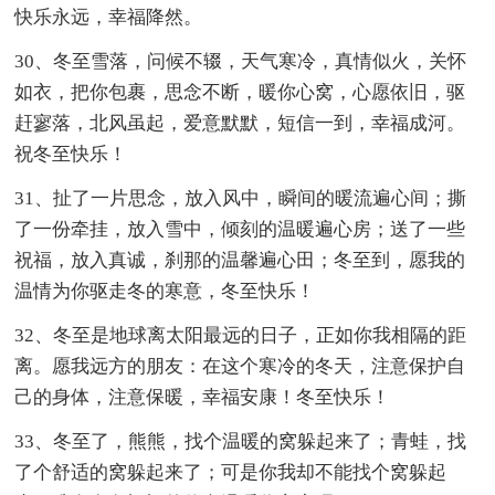
快乐永远，幸福降然。
30、冬至雪落，问候不辍，天气寒冷，真情似火，关怀
如衣，把你包裹，思念不断，暖你心窝，心愿依旧，驱
赶寥落，北风虽起，爱意默默，短信一到，幸福成河。
祝冬至快乐！
31、扯了一片思念，放入风中，瞬间的暖流遍心间；撕
了一份牵挂，放入雪中，倾刻的温暖遍心房；送了一些
祝福，放入真诚，刹那的温馨遍心田；冬至到，愿我的
温情为你驱走冬的寒意，冬至快乐！
32、冬至是地球离太阳最远的日子，正如你我相隔的距
离。愿我远方的朋友：在这个寒冷的冬天，注意保护自
己的身体，注意保暖，幸福安康！冬至快乐！
33、冬至了，熊熊，找个温暖的窝躲起来了；青蛙，找
了个舒适的窝躲起来了；可是你我却不能找个窝躲起