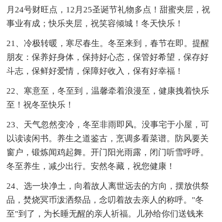
月24号财旺点，12月25圣诞节礼物多点！甜蜜夹层，祝
事业有成；快乐夹层，祝笑容倾城！冬天快乐！
21、冷极转暖，寒尽春生。冬至来到，春节在即。提醒
朋友：保养好身体，保持好心态，保管好希望，保存好
斗志，保鲜好爱情，保障好收入，保有好幸福！
22、寒意至，冬至到，温馨牵着浪漫至，健康拽着快乐
至！祝冬至快乐！
23、天气忽然变冷，冬至非雨即风。没事宅于小屋，可
以读读闲书。养生之道鉴古，烹调多看菜谱。防风要关
窗户，锻炼闻鸡起舞。开门阳光雨露，闭门听雪呼呼。
冬至养生，减少出行。安然冬藏，祝您健康！
24、选一块净土，向着故人离世远去的方向，摆放供祭
品，焚烧冥币泼洒祭品，念叨着故去亲人的称呼。"冬
至"到了，为长睡无醒的亲人祈福。儿孙给你们送钱来