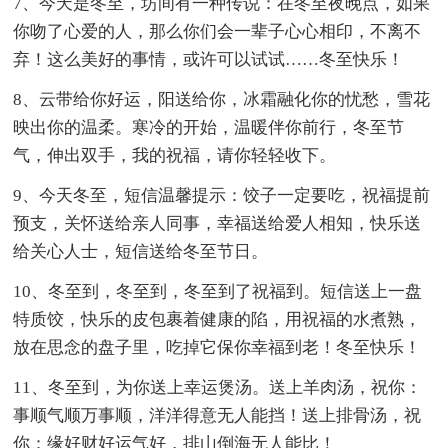
7、今天是冬至，坊间有一种传说：在冬至夜晚点，如果
你吻了心爱的人，那么你们会一辈子心心相印，不离不
弃！这么美好的事情，或许可以试试……冬至快乐！
8、云带给你好运，阳送给你，冰霜融化你的忧愁，雪花
映出你的温柔。寒冷的开始，温暖伴你前行，冬至节
气，伸出双手，我的祝福，请你轻轻收下。
9、今天冬至，短信温馨提示：饺子一定要吃，祝福提前
预支，关怀送给亲人同事，幸福送给爱人相知，快乐送
给关心人士，短信送给冬至节日。
10、冬至到，冬至到，冬至到了祝福到。短信送上一盘
特质饺，快乐的皮包裹着健康的陷，用祝福的水煮熟，
放在思念的盘子里，吃掉它保你幸福到老！冬至快乐！
11、冬至到，为你送上幸运煲汤。送上羊肉汤，祝你：
事顺气顺万事顺，洋洋得意无人能挡！送上排骨汤，祝
你：缘好财好运气好，排山倒海无人能比！