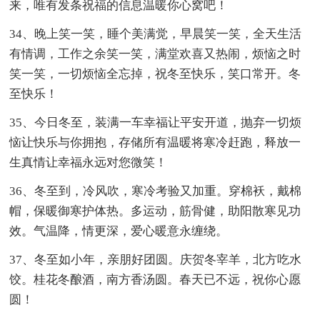
来，唯有发条祝福的信息温暖你心窝吧！
34、晚上笑一笑，睡个美满觉，早晨笑一笑，全天生活
有情调，工作之余笑一笑，满堂欢喜又热闹，烦恼之时
笑一笑，一切烦恼全忘掉，祝冬至快乐，笑口常开。冬
至快乐！
35、今日冬至，装满一车幸福让平安开道，抛弃一切烦
恼让快乐与你拥抱，存储所有温暖将寒冷赶跑，释放一
生真情让幸福永远对您微笑！
36、冬至到，冷风吹，寒冷考验又加重。穿棉袄，戴棉
帽，保暖御寒护体热。多运动，筋骨健，助阳散寒见功
效。气温降，情更深，爱心暖意永缠绕。
37、冬至如小年，亲朋好团圆。庆贺冬宰羊，北方吃水
饺。桂花冬酿酒，南方香汤圆。春天已不远，祝你心愿
圆！