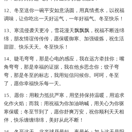
12、冬至送你一碗平安如意汤圆，用真情煮水，以祝福
调味，让你吃出一天好运气，一年好福气。冬至快乐！
13、寒流侵袭天更冷，雪花漫天飘飘飘，祝福不断连绵
绵，朋友情谊传传传，愿保暖御寒、加强锻炼，祝生活
甜甜、快乐天天。冬至快乐！
14、睫毛弯弯，那是心电的感应，我在远方牵挂你；嘴
角弯弯，那是幸福的证据，我在他乡思念你；饺子弯
弯，那是冬至的标志，我用短信问候你。呵呵，冬至
了，愿你幸福快乐每一天。
15、愿你：用毅力抵抗严寒，用坚持保持温暖，用追求
化作火焰；而我：用祝福为你加油呐喊，用关心为你驱
寒保暖；冬至节到了，愿你舒爽万安，祝你顺利天天相
伴，快乐缠缠绵绵，美好从此不断！
16、冬至这天，北半球昼最短，夜最长；加上这天是阳