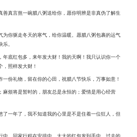
真善真言熬一碗腊八粥送给你，愿你明辨是非真伪了解生
气为你驱走冬天的寒气，给你温暖。愿腊八粥包裹的运气
快乐。
，年底红包多，来年发大财！我的天啊！我只认识你一个
个，照样发大财！
作一份礼物，留在你的心田，祝腊八节快乐，万事如意！
；麻烦将是暂时的，朋友总是永恒的；爱情是用心经营
憋了一年了，我不知道我的心里是不是住着一位狂人，但
行中，回家行程在安排中，大大的红包发到手中，过去的