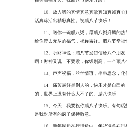
福美满福无边。祝腊八节快乐开颜！
10、放入我的真情真意真挚真知真诚真心
活真谛活出精彩真性。祝腊八节快乐！
11、送你一碗腊八粥，愿腊八粥升腾的热
给你带去无尽的福气，祝你吉祥。腊八节幸福
12、听财神说：腊八节发短信给八个朋友
啊！财神又说：不要紧，你级别高，一个顶八
13、声声祝福，丝丝情谊，串串思念，化
14、痛苦最好是别人的，快乐才是自己的
的，世界上没有什么大不了的。腊八快乐
15、今天，我要祝你腊八节快乐。有句话
是我对所有的疯子保持敬意。
16、新年脚步在行进途中，年货准备在进