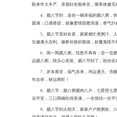
盼来年大丰产。亲朋好友都来尝，驱寒体健无
4、腊八节到，送你一碗幸福的腊八粥，热
圆满；口感香甜，就像爱情甜蜜浪漫；香气扑
5、腊八节里好欢喜，家家都忙煮粥汁。人
生健康大吉利。修桥补路积善德，妖魔鬼怪不
6、闻一闻腊八粥，忧愁不再有；尝一尝腊
品腊八粥，快乐心里留。腊八节到了，祝你全
7、岁末甫至，福气东来，鸿运通天。否极
年吉祥，财运两旺！
8、腊八节，腊八粥腊肉八片，七星照七星
乐平安，三口两碗吃得美满，一生情结一生平
9、腊八节到火朝天，家家户户熬粥欢。八