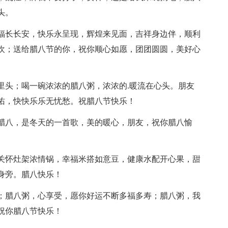
头。
福长长安，快乐永呈现，辉煌来见面，吉祥身边伴，顺利
欢；送给腊八节的你，祝你顺心如愿，团团圆圆，美好心
头；喝一碗浓浓的腊八粥，浓浓的.暖流在心头。朋友
佑，快快乐乐无忧愁。祝腊八节快乐！
腊八，是冬天的一首歌，美的暖心，朋友，祝你腊八愉
关怀灶架浓情锅，幸福米搭如意豆，健康水配开心果，甜
身旁。腊八快乐！
；腊八粥，心享受，愿你好运不断多福多寿；腊八粥，我
祝你腊八节快乐！