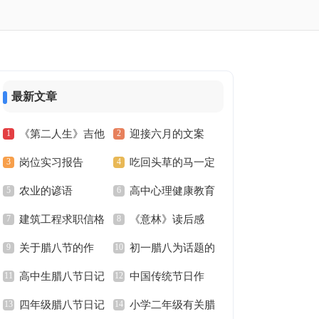
最新文章
《第二人生》吉他
迎接六月的文案
岗位实习报告
吃回头草的马一定
谱
农业的谚语
高中心理健康教育
是好马的职场励志文章
建筑工程求职信格
《意林》读后感
论文
关于腊八节的作
初一腊八为话题的
式
高中生腊八节日记
中国传统节日作
文：又逢“腊八”
作文：腊八节的故事
四年级腊八节日记
小学二年级有关腊
文：腊八节