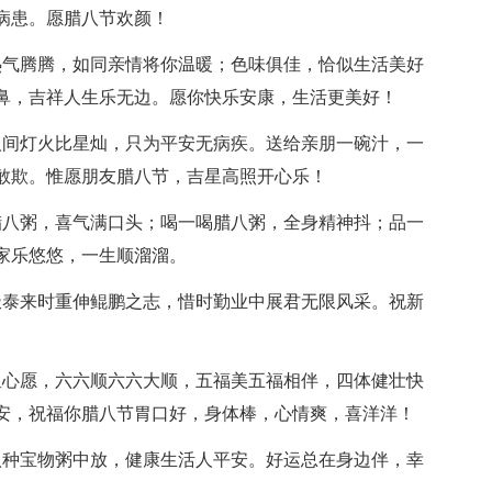
病患。愿腊八节欢颜！
气腾腾，如同亲情将你温暖；色味俱佳，恰似生活美好
鼻，吉祥人生乐无边。愿你快乐安康，生活更美好！
间灯火比星灿，只为平安无病疾。送给亲朋一碗汁，一
敢欺。惟愿朋友腊八节，吉星高照开心乐！
八粥，喜气满口头；喝一喝腊八粥，全身精神抖；品一
家乐悠悠，一生顺溜溜。
泰来时重伸鲲鹏之志，惜时勤业中展君无限风采。祝新
心愿，六六顺六六大顺，五福美五福相伴，四体健壮快
安，祝福你腊八节胃口好，身体棒，心情爽，喜洋洋！
种宝物粥中放，健康生活人平安。好运总在身边伴，幸