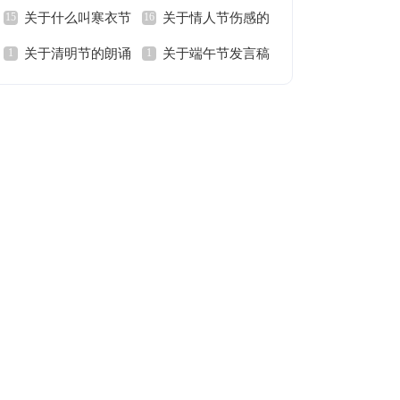
关于什么叫寒衣节
关于情人节伤感的
八节的日记
关于清明节的朗诵
关于端午节发言稿
短语
稿范文
范文