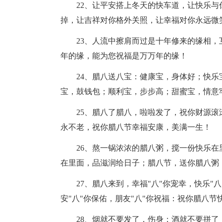
22、让平安搭上冬天的快车道，让快乐与
掉，让吉祥对你格外关照，让幸福对你永远微
23、人流中擦肩而过是十年修来的缘相，
年的缘，能为您祝福是万万年的缘！
24、腊八送八宝：健康宝，身体好；快乐
宝，鼓钱包；顺利宝，步步高；甜蜜宝，情意
25、腊八了腊八，啦啦发了，祝你财源滚
永不老，祝你腊八节幸福安康，美满一生！
26、熬一锅浓浓的腊八粥，搅一份快乐在
在里面，品滋润给日子；腊八节，送你腊八粥
27、腊八来到，幸福"八"你宠幸，快乐"八"
安"八"你保佑，朋友"八"你祝福：祝你腊八
28、烟就不要发了，伤身；酒就不要拼了