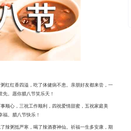
粥红红香四溢，吃了体健病不患。亲朋好友都来尝，一
世先。愿你腊八节笑乐天！
事顺心，三祝工作顺利，四祝爱情甜蜜，五祝家庭美
幸福。腊八节快乐！
了辣粥抵严寒，喝了辣酒赛神仙。祈福一生多安康，期