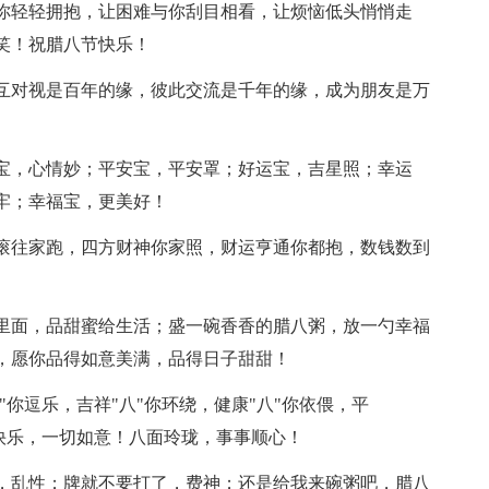
你轻轻拥抱，让困难与你刮目相看，让烦恼低头悄悄走
笑！祝腊八节快乐！
互对视是百年的缘，彼此交流是千年的缘，成为朋友是万
宝，心情妙；平安宝，平安罩；好运宝，吉星照；幸运
牢；幸福宝，更美好！
滚往家跑，四方财神你家照，财运亨通你都抱，数钱数到
里面，品甜蜜给生活；盛一碗香香的腊八粥，放一勺幸福
，愿你品得如意美满，品得日子甜甜！
你逗乐，吉祥"八"你环绕，健康"八"你依偎，平
节快乐，一切如意！八面玲珑，事事顺心！
，乱性；牌就不要打了，费神；还是给我来碗粥吧，腊八