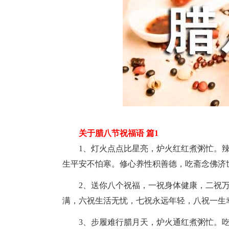
关于腊八节祝福语 篇1
1、灯火点点比星亮，炉火红红煮粥忙。辣
生平安不怕寒。修心养性积善德，吃斋念佛济
2、送你八个祝福，一祝身体健康，二祝万
满，六祝生活无忧，七祝永远年轻，八祝一生
3、步履难行腊月天，炉火通红煮粥忙。吃