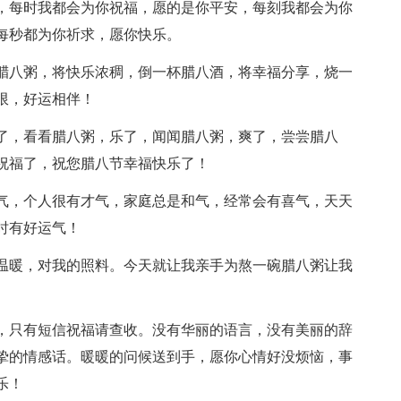
，每时我都会为你祝福，愿的是你平安，每刻我都会为你
每秒都为你祈求，愿你快乐。
腊八粥，将快乐浓稠，倒一杯腊八酒，将幸福分享，烧一
限，好运相伴！
了，看看腊八粥，乐了，闻闻腊八粥，爽了，尝尝腊八
祝福了，祝您腊八节幸福快乐了！
气，个人很有才气，家庭总是和气，经常会有喜气，天天
时有好运气！
温暖，对我的照料。今天就让我亲手为熬一碗腊八粥让我
，只有短信祝福请查收。没有华丽的语言，没有美丽的辞
挚的情感话。暖暖的问候送到手，愿你心情好没烦恼，事
乐！