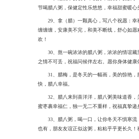
节喝腊八粥，保健定性乐悠悠，幸福甜蜜暖心
29、拿（腊）一颗真心，写八个祝愿：幸
缠缠缠，安康美不完，和美不断线，舒心如愿
欢！
30、熬一碗浓浓的腊八粥，浓浓的情谊藏里
之情不可丢，祝福问候伴左右。愿你身体健康
31、腊梅，是冬天的一幅画，美的惊艳，
快，腊八幸福。
32、腊八来到喜洋洋，腊八粥美味道香，
蜜枣裹幸福仁，独一无二不重样，祝福真挚递
33、腊八粥，喝一口，让你冬天不惧寒流
也有，朋友友谊正似这粥，粘粘乎乎更长久！