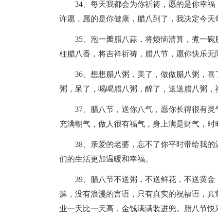
34、每天我都会为你祈祷，愿的是你幸福
许愿，愿的是你健康，腊八到了，我决定今天
35、泡一瓣腊八蒜，将烦恼清算，煮一碗
柱腊八香，将吉祥祈祷，腊八节，愿你快乐无
36、想想腊八粥，美了，做做腊八粥，喜
粥，呆了，喝喝腊八粥，醉了，送送腊八粥，
37、腊八节，送你八气，愿你长得很有灵
充满朝气，做人很有福气，身上满是财气，时
38、亲爱的老婆，忘不了你平时带给我的
们的生活更加温暖和幸福。
39、腊八节不送粥，不送鲜花，不送黄金
藻，没有浪漫的言语，只有真实的祝福语，真
业一天比一天高，金钱满满装进兜。腊八节快