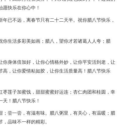
始愿快乐在你心中！
新年已不远，离春节只有二十二天半。祝你腊八节快乐，
祝你生活多彩美如画；腊八，望你才若诸葛人人夸；腊
让你身体倍加好，让你心情格外妙，让你平安活到老，让
节高，让你爱情粘如胶，让你生活质量高！腊八节快乐
红枣莲子加蜜饯，甜甜蜜蜜好运连；杏仁肉团和桂圆，幸
一天！腊八节快乐！
甜；尝一尝，有滋有味。腊八粥里，有关心，有温暖；腊
节，品味不一样的精彩。