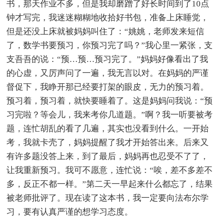
书，那天作业不多，但是我却磨蹭了好长时间到了10点
钟才写完，我迷迷糊糊地收拾好书包，准备上床睡觉，
但是还没上床就被妈妈叫住了：“姚姚，老师发来短信
了，数学书要预习，你预习完了吗？”我心里一紧张，支
支吾吾的说：“预…预…预习完了。”妈妈好像看出了我
的心虚，又厉声问了一遍，我无言以对。在妈妈的严谨
督促下，我睁开那已经要打架的眼皮，无力的预习着。
预习着，预习着，就快要睡着了。这是妈妈问我说：“预
习完啦？等会儿，我来考你几道题。”啊？我一听要被考
题，连忙胡乱的看了几遍，其实也没看到什么。一开始
考，我就卡壳了，妈妈提醒了我才开始答出来。后来又
有许多题没答上来，到了最后，妈妈再也忍受不了了，
让我重新预习。我可不愿意，连忙说：“唉，差不多差不
多，反正不都一样。”第二天一早起来什么都忘了，结果
被老师批评了。现在读了这本书，我一定要向法布尔学
习，要有认真严谨的想学习态度。