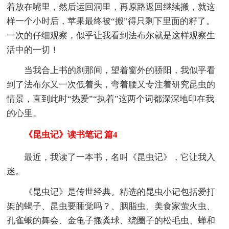
着放在嘴里，然后运回洞里，再原路返回继续搬，就这
样一个小时后，苹果最终被“搬”得只剩下里面的籽了。
一次的仔细观察，似乎让我看到法布尔就是这样观察生
活中的一切！
当我合上书的刹那间，望着窗外的骄阳，我似乎看
到了法布尔又一次低着头，弯着腰又专注着研究昆虫的
情景，直到此时“热爱”“执着”这两个词都深深地印在我
的心里。
《昆虫记》读书笔记 篇4
最近，我读了一本书，名叫《昆虫记》，它让我入
迷。
《昆虫记》是传世经典。精选的昆虫小记包括爱打
架的蝎子、昆虫要睡觉吗？、胭脂虫、美食家萤火虫、
孔雀蛾的舞会、金龟子搬粪球、绕圈子的松毛虫、蝉和