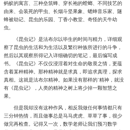
蚂蚁的寓言、三种垒筑蜂、穿长袍的螳螂、不同技艺的
由来、会装死的甲虫、长烟斗坚果象、蟋蟀音乐家、隧
蜂被劫记、昆虫的乐园、丁香小教堂、奇怪的天牛幼
虫。
《昆虫记》是法布尔以毕生的时间与精力，详细观
察了昆虫的生活和为生活以及繁衍种族所进行的斗争，
然后以其观察所得记入详细确切的笔记，最后编写成
书。《昆虫记》不仅仅浸淫着对生命的敬畏之情，更蕴
含着某种精神。那种精神就是求真，即追求真理，探求
真相。这就是法布尔精神。如果没有那样的`精神，就没
有《昆虫记》，人类的精神之树上将少掉一颗智慧之
果。
但是我却没有这种作风，相反我做任何事情都只有
三分钟热情，而且做事总是马马虎虎、草草了事，很少
做完再检查。记得又一次，数学老师让我们预习数学