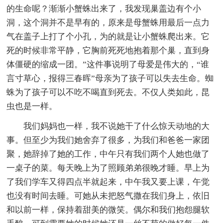
的生命呢？渐渐小蟹蛛出来了，我发现巢盖边有个小
洞，这个洞并不是早有的，原来是母蟹蛛用最后一点力
气在盖子上打了个小孔，为的就是让小蟹蛛爬出来。它
死的时候非常平静，它胸前死死地抱着那个巢，直到身
体僵硬的缩成一团。”这件事说明了母爱是伟大的，“谁
言寸草心，报得三春晖”母亲为了孩子可以失去生命。蜘
蛛为了孩子可以不吃不喝直到死去。不仅人类如此，昆
虫也是一样。
我们妈妈也一样，我不说她干了什么惊天动地的大
事。但至少为我们她舍弃了很多，为我们和爸爸一家团
聚，她辞掉了她的工作，中午只有我们两个人她也做了
一桌子的菜。每天晚上为了照顾弟弟很晚才睡。早上为
了我们学车又得四点半就起来，中午我又要上课，午觉
也没有时间去睡。可她从未把怒气撒在我们身上，依旧
和以前一样，保持着甜美的微笑。偶尔和我们抱怨腿软