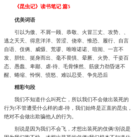
《昆虫记》读书笔记 篇5
优美词语
引以为傲、不屑一顾、恭敬、火冒三丈、攻势、、
逃之夭夭、得意洋洋、苦涩、侥幸、惟恐、履行、自言
自语、伎俩、威慑、荒谬、唯唯诺诺、喧闹、一言不
发、胆怯、挺身而出、毫不畏惧、晕厥、火势、千姿百
态、愚蠢、卑鄙、虐-待、毛骨悚然、筋疲力劲昏迷不
醒、蜷缩、怜悯、愤怒、难以忍受、争先恐后
精彩句段
我们不知道什么叫死亡，所以我们不会做出装死的
行为!不管遭受什么样的虐-待，我们始终是正直的昆虫，
绝对不会做出欺骗他人的行为。
别说是因为我们不会飞，才想出装死的伎俩!别说是