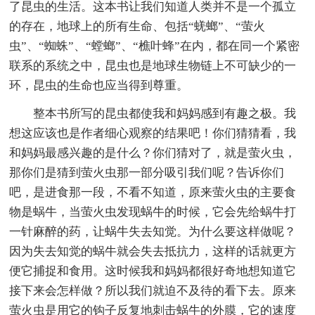
了昆虫的生活。这本书让我们知道人类并不是一个孤立
的存在，地球上的所有生命、包括“蜣螂”、“萤火
虫”、“蜘蛛”、“螳螂”、“樵叶蜂”在内，都在同一个紧密
联系的系统之中，昆虫也是地球生物链上不可缺少的一
环，昆虫的生命也应当得到尊重。
整本书所写的昆虫都使我和妈妈感到有趣之极。我
想这应该也是作者细心观察的结果吧！你们猜猜看，我
和妈妈最感兴趣的是什么？你们猜对了，就是萤火虫，
那你们是猜到萤火虫那一部分吸引我们呢？告诉你们
吧，是进食那一段，不看不知道，原来萤火虫的主要食
物是蜗牛，当萤火虫发现蜗牛的时候，它会先给蜗牛打
一针麻醉的药，让蜗牛失去知觉。为什么要这样做呢？
因为失去知觉的蜗牛就会失去抵抗力，这样的话就更方
便它捕捉和食用。这时候我和妈妈都很好奇地想知道它
接下来会怎样做？所以我们就迫不及待的看下去。原来
萤火虫是用它的钩子反复地刺击蜗牛的外膜，它的速度