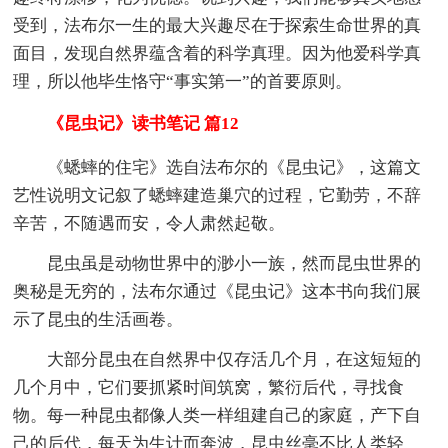
受到，法布尔一生的最大兴趣尽在于探索生命世界的真
面目，发现自然界蕴含着的科学真理。因为他爱科学真
理，所以他毕生恪守“事实第一”的首要原则。
《昆虫记》读书笔记 篇12
《蟋蟀的住宅》选自法布尔的《昆虫记》，这篇文
艺性说明文记叙了蟋蟀建造巢穴的过程，它勤劳，不辞
辛苦，不随遇而安，令人肃然起敬。
昆虫虽是动物世界中的渺小一族，然而昆虫世界的
奥秘是无穷的，法布尔通过《昆虫记》这本书向我们展
示了昆虫的生活画卷。
大部分昆虫在自然界中仅存活几个月，在这短短的
几个月中，它们要抓紧时间筑窝，繁衍后代，寻找食
物。每一种昆虫都像人类一样组建自己的家庭，产下自
己的后代，每天为生计而奔波，昆虫丝毫不比人类轻