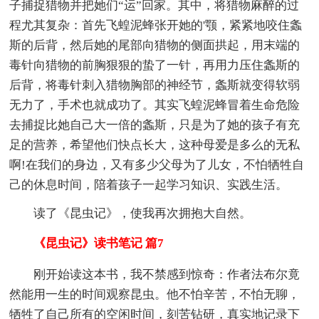
子捕捉猎物并把她们“运”回家。其中，将猎物麻醉的过
程尤其复杂：首先飞蝗泥蜂张开她的'颚，紧紧地咬住螽
斯的后背，然后她的尾部向猎物的侧面拱起，用末端的
毒针向猎物的前胸狠狠的蛰了一针，再用力压住螽斯的
后背，将毒针刺入猎物胸部的神经节，螽斯就变得软弱
无力了，手术也就成功了。其实飞蝗泥蜂冒着生命危险
去捕捉比她自己大一倍的螽斯，只是为了她的孩子有充
足的营养，希望他们快点长大，这种母爱是多么的无私
啊!在我们的身边，又有多少父母为了儿女，不怕牺牲自
己的休息时间，陪着孩子一起学习知识、实践生活。
读了《昆虫记》，使我再次拥抱大自然。
《昆虫记》读书笔记 篇7
刚开始读这本书，我不禁感到惊奇：作者法布尔竟
然能用一生的时间观察昆虫。他不怕辛苦，不怕无聊，
牺牲了自己所有的空闲时间，刻苦钻研，真实地记录下