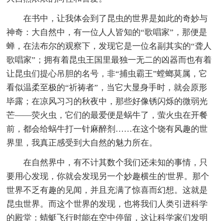
在书中，让我体会到了昆虫的世界是如此的奇妙与
神奇：大自然中，有一位人人皆知的“歌唱家”，那便是
蝉，在法布尔的观察下，发现它是一位名副其实的“聋人
歌唱家”；拥有着昆虫王国里最独一无二的凶器而也有着
让昆虫们提心吊胆的名号，非“捕虫霸王”螳螂莫属，它
看似温柔至极的“祈祷者”，当它大显身手时，就会原形
毕露；在凉风习习的秋夜中，那些好像锈闪烁的微弱光
芒——荧火虫，它们的最爱便是蜗牛了，萤火虫在开餐
前，都会给蜗牛打一针麻醉剂……在这个饶有风趣的世
界里，我真正感受到大自然的魅力所在。
在自然界中，有不计其数个我们还未知的事情，只
要用心发现，你就会发现另一个妙趣横生的'世界。那个
世界不乏有趣的见闻，并且充满了惊喜而幻想。这就是
昆虫世界。而这个世界的发现，也将我们人类引进科学
的殿堂：蜻蜓飞行时能在空中停留，这让科学家们发明