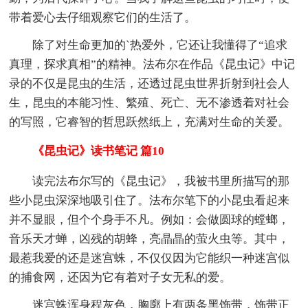
带着爱心去仔细观察它们的生活了。
除了对生命更加的`热爱外，它还让我懂得了“追求
真理，探求真相”的精神。法布尔在作品《昆虫记》中记
录的不仅是昆虫的生活，还透过昆虫世界折射到社会人
生，昆虫的本能习性、繁殖、死亡、无不渗透着对社会
的写照，它睿智的哲思跃然纸上，充满对生命的关爱。
《昆虫记》读书笔记 篇10
读完法布尔写的《昆虫记》，我被书里所描写的那
些小昆虫深深地吸引住了。法布尔笔下的小昆虫看起来
并不显眼，但个个身手不凡。例如：会做圆球的螳螂，
音乐天才蝉，凶残的胡蜂，亮晶晶的萤火虫等。其中，
最惹我爱的还是迷宫蛛，不仅仅因为它能织一种迷宫似
的捕食网，还因为它有着对子女无私的爱。
迷宫蛛浑身程灰色，胸廓上有两条黑饰带，饰带正