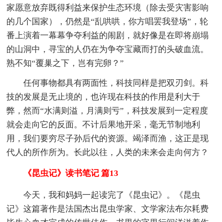
家愿意放弃既得利益来保护生态环境（除去受灾害影响
的几个国家），仍然是“乱哄哄，你方唱罢我登场”，轮
番上演着一幕幕争夺利益的闹剧，就好像是在即将崩塌
的山洞中，寻宝的人仍在为争夺宝藏而打的头破血流。
熟不知“覆巢之下，岂有完卵？”
任何事物都具有两面性，科技同样是把双刃剑。科
技的发展是无止境的，也许现在科技的作用是利大于
弊，然而“水满则溢，月满则亏”，科技发展到一定程度
就会走向它的反面。不计后果地开采，毫无节制地利
用，我们要穷尽子孙后代的资源。竭泽而渔，这正是现
代人的所作所为。长此以往，人类的未来会走向何方？
《昆虫记》读书笔记 篇13
今天，我和妈妈一起读完了《昆虫记》。《昆虫
记》这篇著作是法国杰出昆虫学家、文学家法布尔耗费