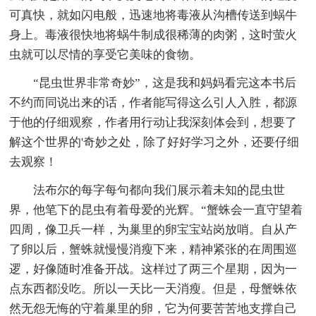
可真快，就如闪电般，迅速地将毒液从沟槽传送到蜗牛
身上。毒液很快地将蜗牛制成很稀薄的肉粥，这时萤火
虫就可以尽情的享受它美味的食物。
“昆虫世界非常奇妙”，这是我和妈妈看完这本书后
不约而同说出来的话，作者能写得这么引人入胜，都源
于他的仔细观察，作者用行动让我深刻体会到，想要了
解这个世界的'奇妙之处，除了好好学习之外，还要仔细
去观察！
法布尔的每字每句都向我们展示着未知的昆虫世
界，他笔下的昆虫有着母爱的光辉。“蟹蛛会一直守望着
四周，像卫兵一样，为巢里的卵宝宝站岗放哨。自从产
了卵以后，蟹蛛就慢慢消瘦下来，精神紧张的在周围巡
逻，好像随时准备开战。这样过了两三个星期，因为一
点东西都没吃。所以一天比一天消瘦。但是，母蟹蛛依
然无怨无悔的守着巢里的卵，它为何要苦苦地支撑自己