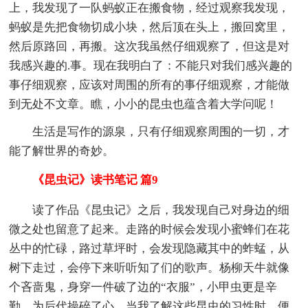
上，我发现了一队蚂蚁正在搬食物，经过观察我发现，
蚂蚁是先把食物切成小块，然后顶在头上，搬回窝里，
然后原路回，再搬。这次我虽然仔细观察了，但这是对
我感兴趣的.事。现在我明白了：不能只对我们感兴趣的
事仔细观察，应该对周围的所有的事仔细观察，才能做
到无处不文章。瞧，小小的昆虫也蕴含着大学问呢！
生活是写作的源泉，只有仔细观察周围的一切，才
能了解世界的奇妙。
《昆虫记》读书笔记 篇9
读了作品《昆虫记》之后，我发现自己对身边的细
微之处也留意了起来。走路的时候会发现小蜜蜂们在花
丛中的忙碌，路过草坪时，会发现隐藏其中的蚱蜢，从
树下走过，会停下来听听知了们的歌声。杨柳天牛就像
个吝啬鬼，身穿一件破了边的“衣服”，小甲虫更是辛
勤，为后代操碎了心。当我了解这些昆虫的习性时，便