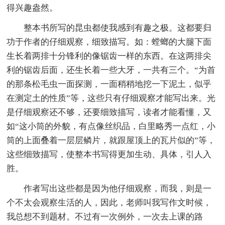
得兴趣盎然。
整本书所写的昆虫都使我感到有趣之极。这都要归
功于作者的仔细观察，细致描写。如：螳螂的大腿下面
生长着两排十分锋利的像锯齿一样的东西。在这两排尖
利的锯齿后面，还生长着一些大牙，一共有三个。“为首
的那条松毛虫一面探测，一面稍稍地挖一下泥土，似乎
在测定土的性质”等，这些只有仔细观察才能写出来。光
是仔细观察还不够，还要细致描写，读者才能看懂，又
如“这小筒的外貌，有点像丝织品，白里略秀一点红，小
筒的上面叠着一层层鳞片，就跟屋顶上的瓦片似的”等，
这些细致描写，使整本书写得更加生动、具体，引人入
胜。
作者写出这些都是因为他仔细观察，而我，则是一
个不太会观察生活的人，因此，老师叫我写作文时候，
我总想不到题材。不过有一次例外，一次去上课的路