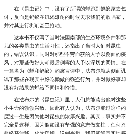
在《昆虫记》中，没有了所谓的蝉跑到蚂蚁家去乞
讨，反而是蚂蚁在饥渴难耐的时候去求我们的歌唱家，
并对其进行剥削甚至抢劫。
这本书不仅写了当时法国南部的生态环境条件和那
儿的各类昆虫的生活习性，还指出了当时人们对昆虫
的，错误认识，同时对那些不劳而获的人予以侧面的疾
风，对那些做好人却最后倒霉的人予以深切的同情。在
一篇名为《蝉和蚂蚁》的寓言诗中，法布尔就从侧面讥
讽了那些在现实中好吃懒做的强盗行为，并对做好事却
没有好结果的蝉给予同情和怜惜。
在法布尔的《昆虫记》里，人们总能读出他对这些
小生命的勃勃兴致。因此有人认为，法布尔能过这样的
度过一生是因为他对昆虫的浓厚兴趣。其实，事实并不
完全是这样。因为假如没有坚强的意志做支柱，任何兴
趣终将漂移，化为恍惚。说到兴趣，我们能够真实地感