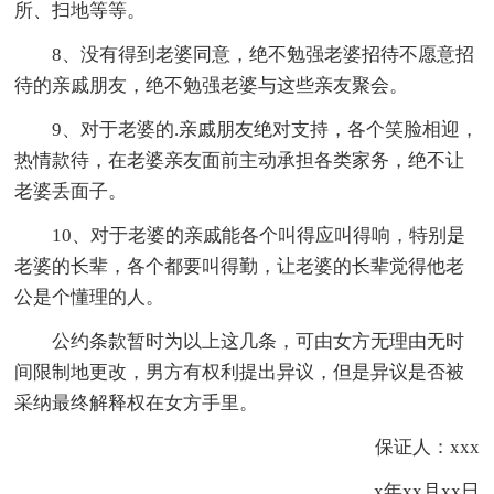
所、扫地等等。
8、没有得到老婆同意，绝不勉强老婆招待不愿意招
待的亲戚朋友，绝不勉强老婆与这些亲友聚会。
9、对于老婆的.亲戚朋友绝对支持，各个笑脸相迎，
热情款待，在老婆亲友面前主动承担各类家务，绝不让
老婆丢面子。
10、对于老婆的亲戚能各个叫得应叫得响，特别是
老婆的长辈，各个都要叫得勤，让老婆的长辈觉得他老
公是个懂理的人。
公约条款暂时为以上这几条，可由女方无理由无时
间限制地更改，男方有权利提出异议，但是异议是否被
采纳最终解释权在女方手里。
保证人：xxx
x年xx月xx日