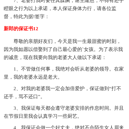
7、老婆打我时要任其蹂躏，谢主隆恩，不得有还手
瞪眼之行为以上承诺，本人保证身体力行，请各位监
督，特此为据!签字：
新郎的保证书12
尊敬的亲朋好友们，今天是我一生最甜蜜的时刻，
因为我如愿以偿娶到了自己最心爱的`女孩。为了表示我
的诚意，现在我要向我的老婆大人做以下承诺：
1、不管做任何事，我绝对会听从老婆的领导。在家
里，我的老婆永远是老大。
2、对我的老婆我一定会加倍爱护，保证做到“打不
还手，骂不还口”。
3、我保证每天都会遵守老婆安排的作息时间。并且
在节假日里我会认真学习一些厨艺。
4、我保证会做一个好丈夫，绝对不合陌生女人眉来