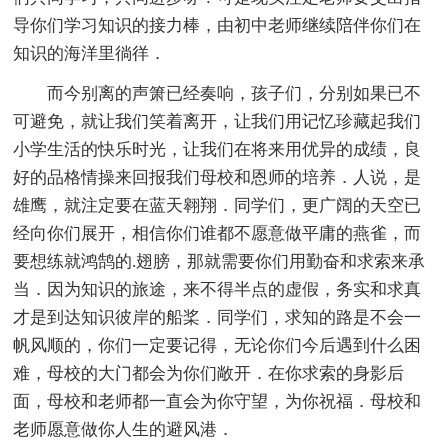
导你们学习知识的接力棒，由初中老师继续陪伴你们在
知识的海洋里徜徉．
而今别离的声箫已经奏响，孩子们，分别如果已不
可避免，就让我们笑着离开，让我们用记忆珍藏起我们
小学生活的快乐时光，让我们在将来用优异的成绩，良
好的品格情操来回报我们母校和恩师的培养．人说，是
雄鹰，就注定要在蓝天翱翔．同学们，更广阔的天空已
经向你们展开，相信你们谁都不愿意做平庸的燕雀，而
要想练就鸿鹄的.翅膀，那就需要你们用勤奋和求索来承
当．因为知识的旅途，来不得半点的虚假，务实和求真
才是到达知识彼岸的船桨．同学们，求知的路是不会一
帆风顺的，你们一定要记得，无论你们今后遇到什么困
难，母校的大门都会为你们敞开．在你求索的身影后
面，母校和老师都一直会为你守望，为你祝福．母校和
老师愿意做你人生的避风港．