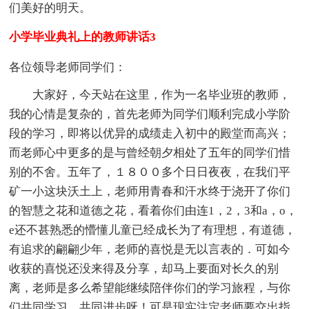
们美好的明天。
小学毕业典礼上的教师讲话3
各位领导老师同学们：
大家好，今天站在这里，作为一名毕业班的教师，
我的心情是复杂的，首先老师为同学们顺利完成小学阶
段的学习，即将以优异的成绩走入初中的殿堂而高兴；
而老师心中更多的是与曾经朝夕相处了五年的同学们惜
别的不舍。五年了，１８００多个日日夜夜，在我们平
矿一小这块沃土上，老师用青春和汗水终于浇开了你们
的智慧之花和道德之花，看着你们由连1，2，3和a，o，
e还不甚熟悉的懵懂儿童已经成长为了有理想，有道德，
有追求的翩翩少年，老师的喜悦是无以言表的．可如今
收获的喜悦还没来得及分享，却马上要面对长久的别
离，老师是多么希望能继续陪伴你们的学习旅程，与你
们共同学习，共同进步呀！可是现实注定老师要交出指