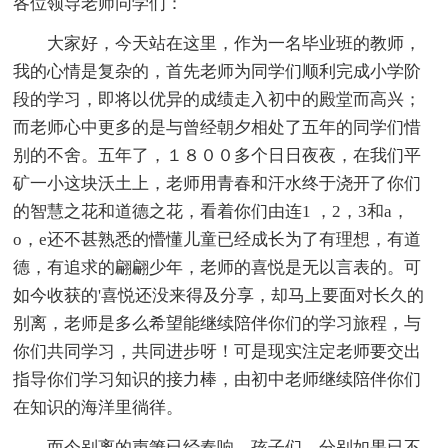
各位领导老师同学们：
大家好，今天站在这里，作为一名毕业班的教师，
我的心情是复杂的，首先老师为同学们顺利完成小学阶
段的学习，即将以优异的成绩走入初中的殿堂而高兴；
而老师心中更多的是与曾经朝夕相处了五年的同学们惜
别的不舍。五年了，１８００多个日日夜夜，在我们平
矿一小这块沃土上，老师用青春和汗水终于浇开了你们
的智慧之花和道德之花，看着你们由连1 ，2，3和a，
o，e还不甚熟悉的懵懂儿童已经成长为了有理想，有道
德，有追求的翩翩少年，老师的喜悦是无以言表的。可
如今收获的'喜悦还没来得及分享，却马上要面对长久的
别离，老师是多么希望能继续陪伴你们的学习旅程，与
你们共同学习，共同进步呀！可是现实注定老师要交出
指导你们学习知识的接力棒，由初中老师继续陪伴你们
在知识的海洋里徜徉。
而今别离的声箫已经奏响，孩子们，分别如果已不