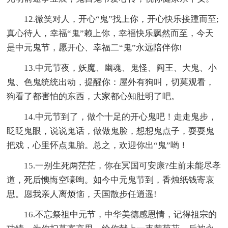
12.微笑对人，开心“鬼”找上你，开心快乐接踵而至;
真心待人，幸福“鬼”赖上你，幸福快乐飘然而至，今天
是中元鬼节，愿开心、幸福二“鬼”永远陪伴你!
13.中元节夜，妖魔、幽魂、鬼怪、阎王、大鬼、小
鬼、色鬼统统出动，提醒你：屋外有狗叫，切莫观看，
狗看了都害怕的东西，大家都心知肚明了吧。
14.中元节到了，做个十足的开心鬼吧！走走鬼步，
眨眨鬼眼，说说鬼话，做做鬼脸，想想鬼点子，耍耍鬼
把戏，心里怀点鬼胎。总之，欢迎你出“鬼”哟！
15.一别生死两茫茫，你在冥国可安康?生前未能尽孝
道，死后懊悔空嚎啕。如今中元鬼节到，香烛纸钱寄哀
思。愿我亲人离烦恼，天国散步任逍遥!
16.不忘祭祖中元节，中华美德感恩情，记得祖宗的