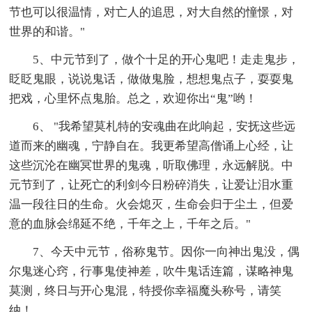
节也可以很温情，对亡人的追思，对大自然的憧憬，对
世界的和谐。"
5、中元节到了，做个十足的开心鬼吧！走走鬼步，
眨眨鬼眼，说说鬼话，做做鬼脸，想想鬼点子，耍耍鬼
把戏，心里怀点鬼胎。总之，欢迎你出“鬼”哟！
6、 "我希望莫札特的安魂曲在此响起，安抚这些远
道而来的幽魂，宁静自在。我更希望高僧诵上心经，让
这些沉沦在幽冥世界的鬼魂，听取佛理，永远解脱。中
元节到了，让死亡的利剑今日粉碎消失，让爱让泪水重
温一段往日的生命。火会熄灭，生命会归于尘土，但爱
意的血脉会绵延不绝，千年之上，千年之后。"
7、今天中元节，俗称鬼节。因你一向神出鬼没，偶
尔鬼迷心窍，行事鬼使神差，吹牛鬼话连篇，谋略神鬼
莫测，终日与开心鬼混，特授你幸福魔头称号，请笑
纳！