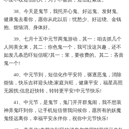
38、今天是鬼节，我托开心鬼、好运鬼、发财鬼、
健康鬼去看你，愿你从此以后：忧愁少、好运绕、金钱
抱、烦恼消、身体好。
39、七月十五中元节两鬼游动，其一：咱去抓几个
人间美女来，其二：你色鬼一个，我可没这兴趣，还不
如发几条恐吓短信呢?其一：笨，要收费的。其二：吝啬
鬼一个!
40、中元节到，短信化作平安符，驱逐恶鬼，消除
烦恼，快乐吉祥迎头绕;家庭兴旺，健康平安，福星高照
无困扰;信息赶快转，转转更平安!中元节快乐!
41、中元节，是鬼节，鬼门开开群鬼闹，我不想装
神弄鬼吓到你，让手机短信替我问候你，愿所有的妖魔
鬼怪远离你，幸福平安永伴你，祝你中元节快乐!