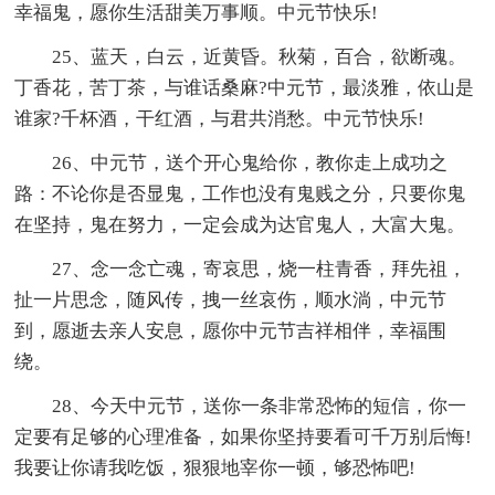
幸福鬼，愿你生活甜美万事顺。中元节快乐!
25、蓝天，白云，近黄昏。秋菊，百合，欲断魂。
丁香花，苦丁茶，与谁话桑麻?中元节，最淡雅，依山是
谁家?千杯酒，干红酒，与君共消愁。中元节快乐!
26、中元节，送个开心鬼给你，教你走上成功之
路：不论你是否显鬼，工作也没有鬼贱之分，只要你鬼
在坚持，鬼在努力，一定会成为达官鬼人，大富大鬼。
27、念一念亡魂，寄哀思，烧一柱青香，拜先祖，
扯一片思念，随风传，拽一丝哀伤，顺水淌，中元节
到，愿逝去亲人安息，愿你中元节吉祥相伴，幸福围
绕。
28、今天中元节，送你一条非常恐怖的短信，你一
定要有足够的心理准备，如果你坚持要看可千万别后悔!
我要让你请我吃饭，狠狠地宰你一顿，够恐怖吧!