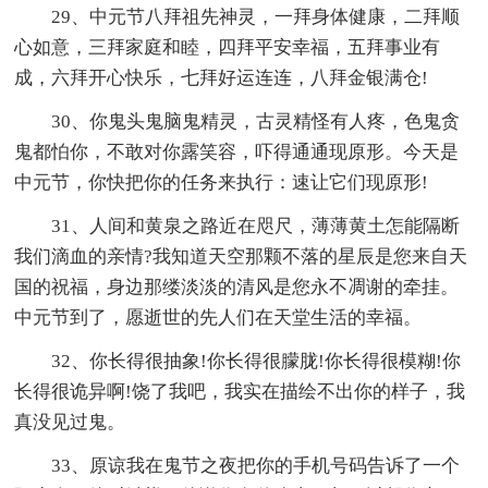
29、中元节八拜祖先神灵，一拜身体健康，二拜顺
心如意，三拜家庭和睦，四拜平安幸福，五拜事业有
成，六拜开心快乐，七拜好运连连，八拜金银满仓!
30、你鬼头鬼脑鬼精灵，古灵精怪有人疼，色鬼贪
鬼都怕你，不敢对你露笑容，吓得通通现原形。今天是
中元节，你快把你的任务来执行：速让它们现原形!
31、人间和黄泉之路近在咫尺，薄薄黄土怎能隔断
我们滴血的亲情?我知道天空那颗不落的星辰是您来自天
国的祝福，身边那缕淡淡的清风是您永不凋谢的牵挂。
中元节到了，愿逝世的先人们在天堂生活的幸福。
32、你长得很抽象!你长得很朦胧!你长得很模糊!你
长得很诡异啊!饶了我吧，我实在描绘不出你的样子，我
真没见过鬼。
33、原谅我在鬼节之夜把你的手机号码告诉了一个