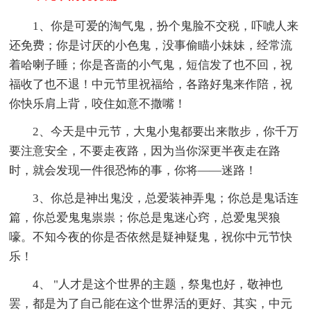
1、你是可爱的淘气鬼，扮个鬼脸不交税，吓唬人来
还免费；你是讨厌的小色鬼，没事偷瞄小妹妹，经常流
着哈喇子睡；你是吝啬的小气鬼，短信发了也不回，祝
福收了也不退！中元节里祝福给，各路好鬼来作陪，祝
你快乐肩上背，咬住如意不撒嘴！
2、今天是中元节，大鬼小鬼都要出来散步，你千万
要注意安全，不要走夜路，因为当你深更半夜走在路
时，就会发现一件很恐怖的事，你将——迷路！
3、你总是神出鬼没，总爱装神弄鬼；你总是鬼话连
篇，你总爱鬼鬼祟祟；你总是鬼迷心窍，总爱鬼哭狼
嚎。不知今夜的你是否依然是疑神疑鬼，祝你中元节快
乐！
4、 "人才是这个世界的主题，祭鬼也好，敬神也
罢，都是为了自己能在这个世界活的更好、其实，中元