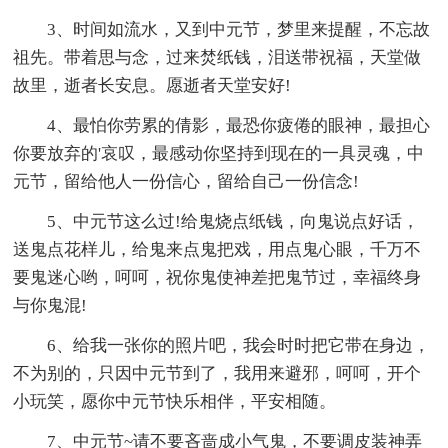
3、时间如流水，又到中元节，梦里来提醒，不忘故
祖先。带着思与念，过来焚纸钱，泪送带祝福，天堂做
故里，逝者长安息。愿逝者天堂安好!
4、最怕你劳累的倩影，最恐你疲倦的眼神，最担心
你要放弃的'哀叹，最感动你坚持到现在的一具灵魂，中
元节，留给他人一份信心，留给自己一份信念!
5、中元节这么过!给鬼烧点纸钱，向鬼说点好话，
送鬼点花样儿，给鬼来点鬼把戏，用点鬼心眼，千万不
要鬼迷心哟，呵呵，祝你鬼使神差把鬼节过，幸福终身
与你鬼混!
6、给我一张你的照片吧，我会时时把它带在身边，
不为别的，只因中元节到了，我用来避邪，呵呵，开个
小玩笑，愿你中元节快乐相伴，平安相随。
7、中元节~请不要吝啬成小气鬼，不要调皮装神弄