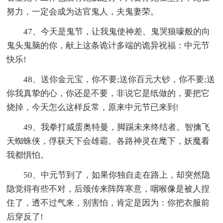
努力，一定会成为达官鬼人，夫鬼妻荣。
47、今天是鬼节，让我鬼使神差、鬼哭狼嚎般的向
鬼头鬼脑的你，献上这条诡计多端的诡异祝福：中元节
快乐!
48、送你金元宝，你不要;送你百元大钞，你不要;送
你我真挚的心，你还是不要，非说它是纸做的，要把它
烧掉，今天怎么这样反常，原来中元节已来到!
49、我拳打咸蛋奥特曼，脚踢未来终结者。智擒飞
天蜘蛛侠，俘获天下会雄霸。各路神灵在麾下，妖魔看
我都惧怕。
50、中元节到了，如果你独自走在路上，却突然隐
隐觉得有些不对，后颈传来阵阵寒意，咽喉像是被人捏
住了，透不过气来，别害怕，肯定是因为：你把衣服前
后穿反了!