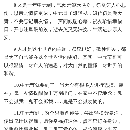
8.又是一年中元到，气候清凉天阴沉，祭奠先人心悲
伤，思亲之情倍更浓，中元日子难轻视，短信仍是漫天
舞，不要忘记朋友情，一声问候慰心藉，祝友珍惜幸福
日，开心注重眼前景，逝去英灵无法挽，生活进步亲人
安。
9.人才是这个世界的主题，祭鬼也好，敬神也罢，都
是为了自己能在这个世界活的更好。其实，中元节也可
以很温情，对亡人的追思，对大自然的憧憬，对世界的
和谐。
10.中元节就要到了，当天会有很多人进行恶搞、装
神弄鬼，友情提醒你千万别出门，在家中不停地念：鬼
不会抓我，鬼不会抓我……鬼是不会抓动物的。
11.中元节到，扮个鬼脸逗你笑，笑出轻松劳累消，
使出鬼计送祝愿，愿你幸福好运伴，点亮鬼灯在身边，
光明前途事业展，鬼日鬼节爱心传，祝你健康永平安。