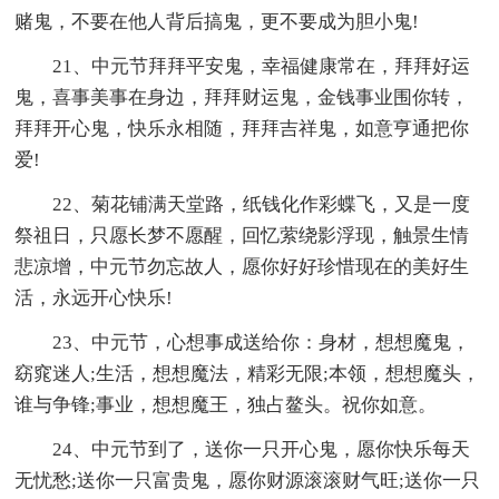
赌鬼，不要在他人背后搞鬼，更不要成为胆小鬼!
21、中元节拜拜平安鬼，幸福健康常在，拜拜好运
鬼，喜事美事在身边，拜拜财运鬼，金钱事业围你转，
拜拜开心鬼，快乐永相随，拜拜吉祥鬼，如意亨通把你
爱!
22、菊花铺满天堂路，纸钱化作彩蝶飞，又是一度
祭祖日，只愿长梦不愿醒，回忆萦绕影浮现，触景生情
悲凉增，中元节勿忘故人，愿你好好珍惜现在的美好生
活，永远开心快乐!
23、中元节，心想事成送给你：身材，想想魔鬼，
窈窕迷人;生活，想想魔法，精彩无限;本领，想想魔头，
谁与争锋;事业，想想魔王，独占鳌头。祝你如意。
24、中元节到了，送你一只开心鬼，愿你快乐每天
无忧愁;送你一只富贵鬼，愿你财源滚滚财气旺;送你一只