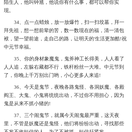
陌生人，他叫钟馗，他说你有什么事，都可以帮你实
现。
34、点一点蜡烛，放一放爆竹，扫一扫坟墓，拜一
拜先祖，想一想前辈的苦，数一数现在的福，清一清包
袱，望一望前途，走自己的路，让明天的'生活更加酷!祝
中元节幸福。
35、你的身材象魔鬼，鬼斧神工长得美，人人看了
人人追，左躲右藏都不行，铁杆粉丝一大堆。中元节到
了，你晚上千万别出门哟，小心更多人来追!
36、今天是鬼节，夜晚各路鬼怪、各洞妖魔、各殿
阎王、大鬼、小鬼将统统出动，不过你不用担心，因为
鬼是从来不抓小猪的!
37、三个闹鬼节，就属今天闹鬼最严重，这天夜
里，不管是妖魔还是鬼怪，他们将纷纷出动，寻找那些
不发不收短信的人，为了不被抓，短信赶紧发。