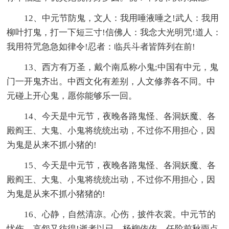
12、中元节防鬼，文人：我用唾液唾之!武人：我用
柳叶打鬼，打一下短三寸!信佛人：我念大光明咒!道人：
我用符咒急急如律令!忍者：临兵斗者皆阵列在前!
13、西方有万圣，戴个南瓜称小鬼;中国有中元，鬼
门一开鬼齐出。中西文化有差别，人文修养各不同。中
元碰上开心鬼，愿你能够乐一回。
14、今天是中元节，夜晚各路鬼怪、各洞妖魔、各
殿阎王、大鬼、小鬼将统统出动，不过你不用担心，因
为鬼是从来不抓小猪的!
15、今天是中元节，夜晚各路鬼怪、各洞妖魔、各
殿阎王、大鬼、小鬼将统统出动，不过你不用担心，因
为鬼是从来不抓小猪猪的!
16、心静，自然清凉。心伤，披件衣裳。中元节的
忧伤，哀怨又彷徨!逝者以已，杨柳依依，任阶前秋雨点