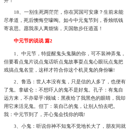
开！
18、一别生死两茫茫，你在冥国可安康？生前未能
尽孝道，死后懊悔空嚎啕。如今中元鬼节到，香烛纸钱
寄哀思。愿我亲人离烦恼，天国散步任逍遥！
中元节的说说 篇2
1、中元节，特提醒鬼头鬼脑的你，可不装神弄鬼，
但要看点鬼片说点鬼话听点鬼故事耍点鬼心眼玩点鬼把
戏搞点鬼名堂，这样才符合你这个机灵鬼的身份嘛!
2、鲁迅：世人本没有鬼，只是信的人多了，也便有
了鬼。拿破仑：不想吓人的鬼不是好鬼。孔子：有鬼自
远方来，不亦晕乎?顾城：黑夜给了我黑色的眼睛，我却
用它来活见鬼。但丁：装自己的鬼，让别人怕去吧。
我：中元节到了，开心鬼会找你的哦!
3、小鬼：听说你神不知鬼不觉地长大了，朋友间就