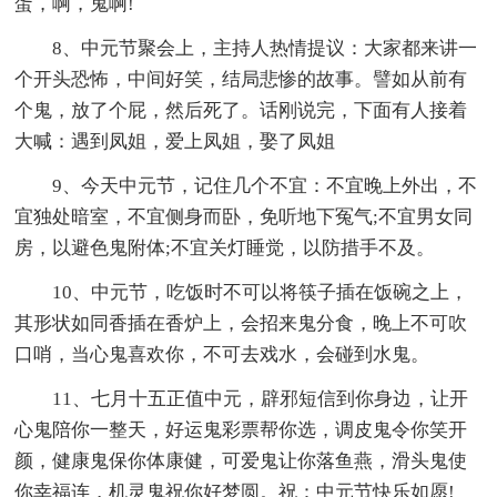
蛋，啊，鬼啊!
8、中元节聚会上，主持人热情提议：大家都来讲一
个开头恐怖，中间好笑，结局悲惨的故事。譬如从前有
个鬼，放了个屁，然后死了。话刚说完，下面有人接着
大喊：遇到凤姐，爱上凤姐，娶了凤姐
9、今天中元节，记住几个不宜：不宜晚上外出，不
宜独处暗室，不宜侧身而卧，免听地下冤气;不宜男女同
房，以避色鬼附体;不宜关灯睡觉，以防措手不及。
10、中元节，吃饭时不可以将筷子插在饭碗之上，
其形状如同香插在香炉上，会招来鬼分食，晚上不可吹
口哨，当心鬼喜欢你，不可去戏水，会碰到水鬼。
11、七月十五正值中元，辟邪短信到你身边，让开
心鬼陪你一整天，好运鬼彩票帮你选，调皮鬼令你笑开
颜，健康鬼保你体康健，可爱鬼让你落鱼燕，滑头鬼使
你幸福连，机灵鬼祝你好梦圆。祝：中元节快乐如愿!