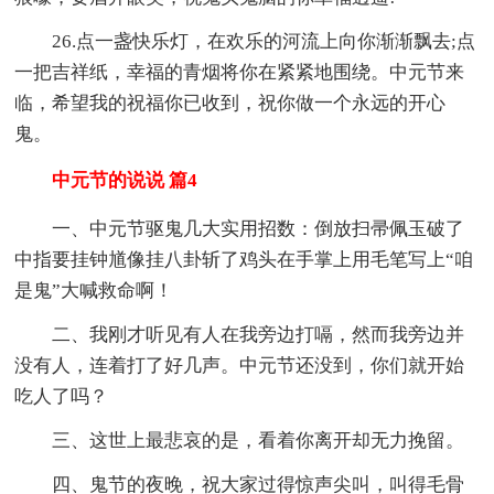
26.点一盏快乐灯，在欢乐的河流上向你渐渐飘去;点
一把吉祥纸，幸福的青烟将你在紧紧地围绕。中元节来
临，希望我的祝福你已收到，祝你做一个永远的开心
鬼。
中元节的说说 篇4
一、中元节驱鬼几大实用招数：倒放扫帚佩玉破了
中指要挂钟馗像挂八卦斩了鸡头在手掌上用毛笔写上“咱
是鬼”大喊救命啊！
二、我刚才听见有人在我旁边打嗝，然而我旁边并
没有人，连着打了好几声。中元节还没到，你们就开始
吃人了吗？
三、这世上最悲哀的是，看着你离开却无力挽留。
四、鬼节的夜晚，祝大家过得惊声尖叫，叫得毛骨