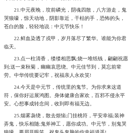
21.中元夜晚，坟前磷光，阴魂四散，八方游走，鬼
哭狼嚎，惊天动地，阴影靠近，干枯的手，恐怖的头，
苍白的脸，轻轻地说：中元节快乐！
22.鲜血染透了戎甲，岁月落尽了繁华。谁能为你君
临天。
23.点一柱清香，缕缕相思飘;烧一堆纸钱，翩翩祝愿
到;送一束秋菊，幽幽哀思绕。中元佳节到，莫忘前辈
劳。中华传统要记牢，祝福亲人永欢笑!
24.今天是中元节，传统里的鬼节。为你求来这道
符，保你好运展鸿图。身体健康合家欢，百邪不侵永平
安。心想事成转念间，收到即有福无边。
25.烟雾袅绕，散去烦恼;门挂桃符，平安幸福;装神
弄鬼，快乐相随;鬼斧神工，愿你成功。中元节，别鬼哭
狼嚎，要眉开眼笑，祝鬼头鬼脑的你幸福逍遥!