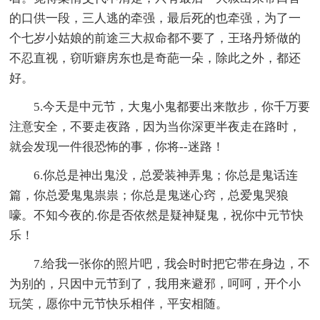
的口供一段，三人逃的牵强，最后死的也牵强，为了一
个七岁小姑娘的前途三大叔命都不要了，王珞丹矫做的
不忍直视，窃听癖房东也是奇葩一朵，除此之外，都还
好。
5.今天是中元节，大鬼小鬼都要出来散步，你千万要
注意安全，不要走夜路，因为当你深更半夜走在路时，
就会发现一件很恐怖的事，你将--迷路！
6.你总是神出鬼没，总爱装神弄鬼；你总是鬼话连
篇，你总爱鬼鬼祟祟；你总是鬼迷心窍，总爱鬼哭狼
嚎。不知今夜的.你是否依然是疑神疑鬼，祝你中元节快
乐！
7.给我一张你的照片吧，我会时时把它带在身边，不
为别的，只因中元节到了，我用来避邪，呵呵，开个小
玩笑，愿你中元节快乐相伴，平安相随。