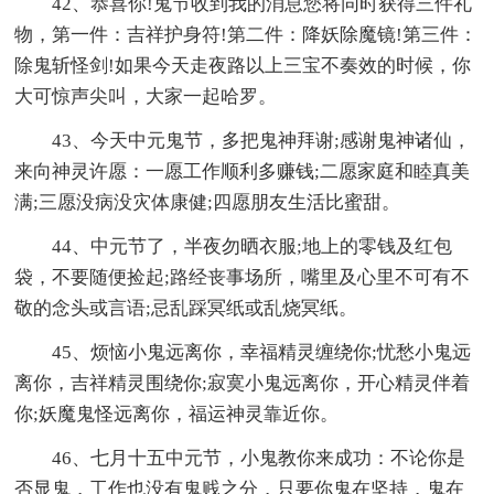
42、恭喜你!鬼节收到我的消息您将同时获得三件礼
物，第一件：吉祥护身符!第二件：降妖除魔镜!第三件：
除鬼斩怪剑!如果今天走夜路以上三宝不奏效的时候，你
大可惊声尖叫，大家一起哈罗。
43、今天中元鬼节，多把鬼神拜谢;感谢鬼神诸仙，
来向神灵许愿：一愿工作顺利多赚钱;二愿家庭和睦真美
满;三愿没病没灾体康健;四愿朋友生活比蜜甜。
44、中元节了，半夜勿晒衣服;地上的零钱及红包
袋，不要随便捡起;路经丧事场所，嘴里及心里不可有不
敬的念头或言语;忌乱踩冥纸或乱烧冥纸。
45、烦恼小鬼远离你，幸福精灵缠绕你;忧愁小鬼远
离你，吉祥精灵围绕你;寂寞小鬼远离你，开心精灵伴着
你;妖魔鬼怪远离你，福运神灵靠近你。
46、七月十五中元节，小鬼教你来成功：不论你是
否显鬼，工作也没有鬼贱之分，只要你鬼在坚持，鬼在