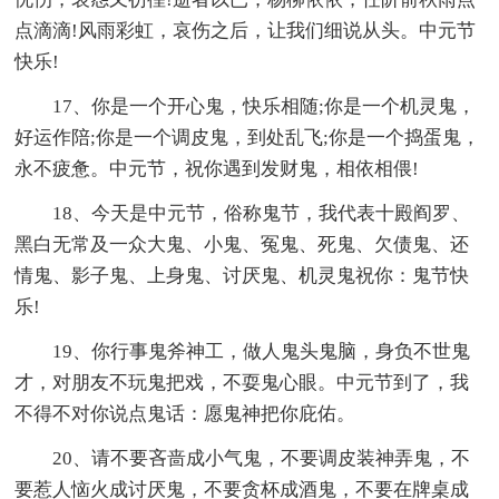
点滴滴!风雨彩虹，哀伤之后，让我们细说从头。中元节
快乐!
17、你是一个开心鬼，快乐相随;你是一个机灵鬼，
好运作陪;你是一个调皮鬼，到处乱飞;你是一个捣蛋鬼，
永不疲惫。中元节，祝你遇到发财鬼，相依相偎!
18、今天是中元节，俗称鬼节，我代表十殿阎罗、
黑白无常及一众大鬼、小鬼、冤鬼、死鬼、欠债鬼、还
情鬼、影子鬼、上身鬼、讨厌鬼、机灵鬼祝你：鬼节快
乐!
19、你行事鬼斧神工，做人鬼头鬼脑，身负不世鬼
才，对朋友不玩鬼把戏，不耍鬼心眼。中元节到了，我
不得不对你说点鬼话：愿鬼神把你庇佑。
20、请不要吝啬成小气鬼，不要调皮装神弄鬼，不
要惹人恼火成讨厌鬼，不要贪杯成酒鬼，不要在牌桌成