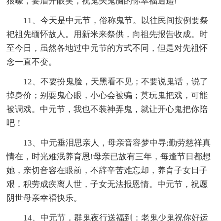
狼嚎，要眉开眼笑，祝鬼头鬼脑的你幸福逍遥!
11、今天是中元节，俗称鬼节。以往民间按例要祭
祀祖先缅怀故人。用新米来祭供，向祖先报告收成。时
至今日，虽然各地过中元节的方式不同，但是对先祖怀
念一直不变。
12、不要扮鬼脸，天黑看不见；不要说鬼话，说了
掉身价；别耍鬼心眼，小心会被骗；莫玩鬼把戏，可能
被调戏。中元节，我也不装神弄鬼，就让开心鬼把你陪
吧！
13、中元垂泪思亲人，母亲音容梦中寻;勤劳慈祥真
情在，时光难泯养育恩!母亲已故有三年，每逢节日都想
她，亲切音容在眼前，不辞辛苦难忘却，养育子女日子
艰，积劳成疾离人世，子女无法报恩情。中元节，祝愿
阴世母亲幸福快乐。
14、中元节，群鬼夜行送福到：老鬼少鬼祝你好运