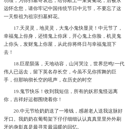
功绩，为你扫墓寄哀思，给你献上一束黄菊花，后被永
远怀念您，请你牢记中国传统节日中元节，不要忘了这
一天祭祖为祖宗扫墓鲜花。
17.天灵灵，地灵灵，大鬼小鬼快显灵！中元节了，
幸福鬼上你身，还情鬼上你床，开心鬼上你脸，机灵鬼
上你头，发财鬼上你屋，从此你将终日与幸福鬼混下
去！
18.巨星陨落，天地动容，山河哭泣，世界悲鸣!一代
伟人已远去，留下英名存长空，今虽不见你挥舞的巨
手，但那响彻长空的吼声，在历史的时空
19.鬼节快乐！收到我短信，所有的妖邪鬼怪远离
你，吉祥好运都围绕着你！
20.中元节给奶奶送了一堆钱，感谢老人送我这脉好
牙口。我奶奶在葡萄架下仔仔细细认认真真里里外外刷
牙的身影真是最寻常最温暖的回忆。