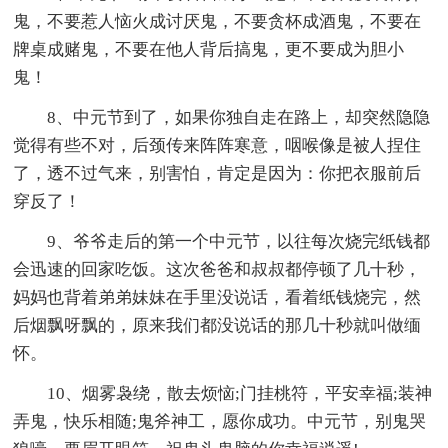
鬼，不要惹人恼火成讨厌鬼，不要贪杯成酒鬼，不要在
牌桌成赌鬼，不要在他人背后搞鬼，更不要成为胆小
鬼！
8、中元节到了，如果你独自走在路上，却突然隐隐
觉得有些不对，后颈传来阵阵寒意，咽喉像是被人捏住
了，透不过气来，别害怕，肯定是因为：你把衣服前后
穿反了！
9、爷爷走后的第一个中元节，以往每次烧完纸钱都
会迅速的回家吃饭。这次爸爸和叔叔都停顿了几十秒，
妈妈也背着弟弟妹妹在手里没说话，看着纸钱烧完，然
后烟飘呀飘的，原来我们都没说话的那几十秒就叫做缅
怀。
10、烟雾袅绕，散去烦恼;门挂桃符，平安幸福;装神
弄鬼，快乐相随;鬼斧神工，愿你成功。中元节，别鬼哭