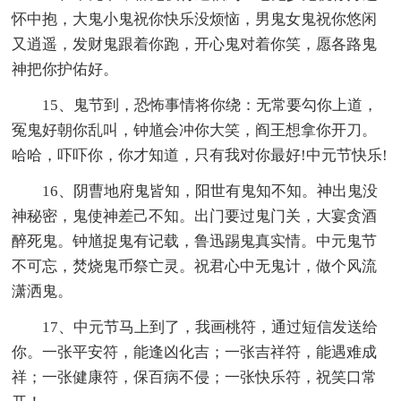
怀中抱，大鬼小鬼祝你快乐没烦恼，男鬼女鬼祝你悠闲
又逍遥，发财鬼跟着你跑，开心鬼对着你笑，愿各路鬼
神把你护佑好。
15、鬼节到，恐怖事情将你绕：无常要勾你上道，
冤鬼好朝你乱叫，钟馗会冲你大笑，阎王想拿你开刀。
哈哈，吓吓你，你才知道，只有我对你最好!中元节快乐!
16、阴曹地府鬼皆知，阳世有鬼知不知。神出鬼没
神秘密，鬼使神差己不知。出门要过鬼门关，大宴贪酒
醉死鬼。钟馗捉鬼有记载，鲁迅踢鬼真实情。中元鬼节
不可忘，焚烧鬼币祭亡灵。祝君心中无鬼计，做个风流
潇洒鬼。
17、中元节马上到了，我画桃符，通过短信发送给
你。一张平安符，能逢凶化吉；一张吉祥符，能遇难成
祥；一张健康符，保百病不侵；一张快乐符，祝笑口常