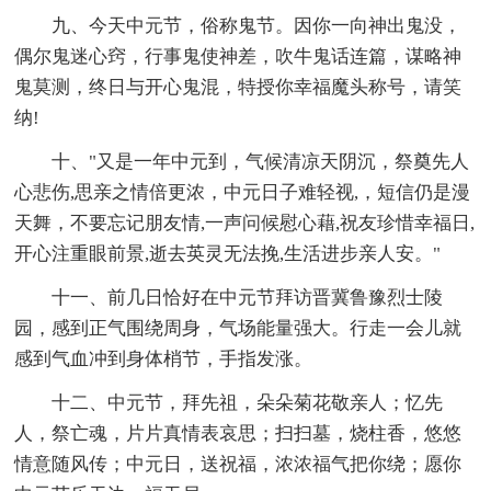
九、今天中元节，俗称鬼节。因你一向神出鬼没，
偶尔鬼迷心窍，行事鬼使神差，吹牛鬼话连篇，谋略神
鬼莫测，终日与开心鬼混，特授你幸福魔头称号，请笑
纳!
十、"又是一年中元到，气候清凉天阴沉，祭奠先人
心悲伤,思亲之情倍更浓，中元日子难轻视,，短信仍是漫
天舞，不要忘记朋友情,一声问候慰心藉,祝友珍惜幸福日,
开心注重眼前景,逝去英灵无法挽,生活进步亲人安。"
十一、前几日恰好在中元节拜访晋冀鲁豫烈士陵
园，感到正气围绕周身，气场能量强大。行走一会儿就
感到气血冲到身体梢节，手指发涨。
十二、中元节，拜先祖，朵朵菊花敬亲人；忆先
人，祭亡魂，片片真情表哀思；扫扫墓，烧柱香，悠悠
情意随风传；中元日，送祝福，浓浓福气把你绕；愿你