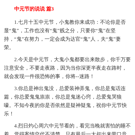
中元节的说说 篇3
1.七月十五中元节，小鬼教你来成功：不论你是否
显“鬼”，工作也没有“鬼”贱之分，只要你“鬼”在坚
持，“鬼”在努力，一定会成为达官“鬼”人，夫“鬼”妻
荣。
2.今天是中元节，大鬼小鬼都要出来散步，你千万要
注意安全，不要走夜路，因为当你深更半夜走在路时，
就会发现一件很恐怖的事，你将--迷路！
3.你总是神出鬼没，总爱装神弄鬼，你总是鬼话连
篇，你总爱鬼鬼祟祟，你总是鬼迷心窍，总爱鬼哭狼
嚎。不知今夜的你是否依然是疑神疑鬼，祝你中元节快
乐！
4.烈日灼心周六中元节看的，看完当晚就害怕的睡不
着。觉得案情交代不清楚，只有最后一大叔出来带口音