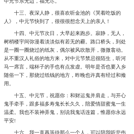
中元节乐无边，福无尽。
十三、夜深人静，很喜欢听金池的《哭着吃饭的
人》，中元节快到了，很很很想念天上的亲人！
十四、中元节次日，大早起来跑步。寂静，无人，
树梢楼宇间弥漫着淡淡似有若无的霾。路口桥头，到处
是一圈一圈烧过的纸灰，偶尔被风吹散开，微微翕动。
从不重汉人礼俗的地方来，对中元节禁忌很陌生，听河
马一席言，端杯子的手也有点发虚。明年是否也要入乡
随俗一下，那烧过纸钱的地方，昨晚也许真有经过和飨
用。
十五、中元节，祝愿你：和财运鬼并肩走，与开心
鬼手牵手，跟多福多寿鬼长长久久，陪爱情甜蜜鬼一生
温柔。我也不装神弄鬼，别说我鬼话连篇，惟愿你永远
平安!
十六、我一直再等待那么一个人，可以陪我听悲伤