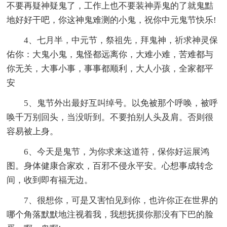
不要再疑神疑鬼了，工作上也不要装神弄鬼的了就鬼黠
地好好干吧，你这神鬼难测的小鬼，祝你中元鬼节快乐!
4、七月半，中元节，祭祖先，拜鬼神，祈求神灵保
佑你：大鬼小鬼，鬼怪都远离你，大难小难，苦难都与
你无关，大事小事，事事都顺利，大人小孩，全家都平
安
5、鬼节外出最好互叫绰号。以免被那个呼唤，被呼
唤千万别回头，当没听到。不要拍别人头及肩。否则很
容易被上身。
6、今天是鬼节，为你求来这道符，保你好运展鸿
图。身体健康合家欢，百邪不侵永平安。心想事成转念
间，收到即有福无边。
7、很想你，可是又害怕见到你，也许你正在世界的
哪个角落默默地注视着我，我想抚摸你那没有下巴的脸