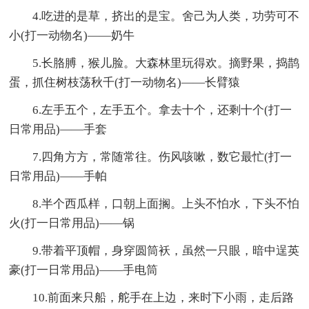
4.吃进的是草，挤出的是宝。舍己为人类，功劳可不
小(打一动物名)——奶牛
5.长胳膊，猴儿脸。大森林里玩得欢。摘野果，捣鹊
蛋，抓住树枝荡秋千(打一动物名)——长臂猿
6.左手五个，左手五个。拿去十个，还剩十个(打一
日常用品)——手套
7.四角方方，常随常往。伤风咳嗽，数它最忙(打一
日常用品)——手帕
8.半个西瓜样，口朝上面搁。上头不怕水，下头不怕
火(打一日常用品)——锅
9.带着平顶帽，身穿圆筒袄，虽然一只眼，暗中逞英
豪(打一日常用品)——手电筒
10.前面来只船，舵手在上边，来时下小雨，走后路