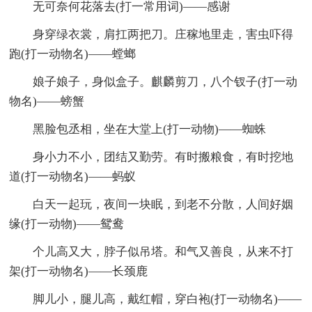
无可奈何花落去(打一常用词)——感谢
身穿绿衣裳，肩扛两把刀。庄稼地里走，害虫吓得
跑(打一动物名)——螳螂
娘子娘子，身似盒子。麒麟剪刀，八个钗子(打一动
物名)——螃蟹
黑脸包丞相，坐在大堂上(打一动物)——蜘蛛
身小力不小，团结又勤劳。有时搬粮食，有时挖地
道(打一动物名)——蚂蚁
白天一起玩，夜间一块眠，到老不分散，人间好姻
缘(打一动物)——鸳鸯
个儿高又大，脖子似吊塔。和气又善良，从来不打
架(打一动物名)——长颈鹿
脚儿小，腿儿高，戴红帽，穿白袍(打一动物名)——