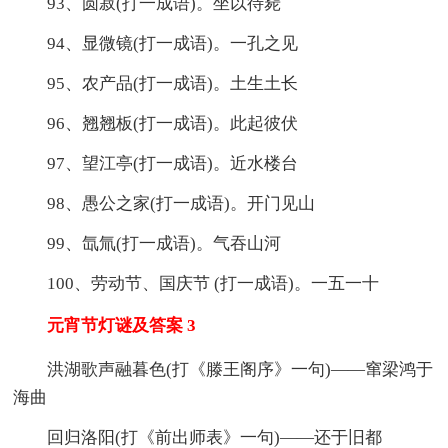
93、圆寂(打一成语)。坐以待毙
94、显微镜(打一成语)。一孔之见
95、农产品(打一成语)。土生土长
96、翘翘板(打一成语)。此起彼伏
97、望江亭(打一成语)。近水楼台
98、愚公之家(打一成语)。开门见山
99、氙氚(打一成语)。气吞山河
100、劳动节、国庆节 (打一成语)。一五一十
元宵节灯谜及答案 3
洪湖歌声融暮色(打《滕王阁序》一句)——窜梁鸿于
海曲
回归洛阳(打《前出师表》一句)——还于旧都