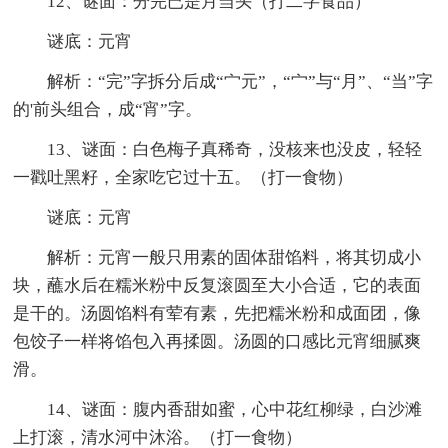
12、谜面：分完已是月当头（打二字食品）
谜底：元宵
解析：“完”字拆分后成“宀元”，“宀”与“月”、“当”字
的'前头组合，成“宵”字。
13、谜面：白色梅子真稀奇，没核来也没皮，轻轻
一戳吐黑籽，全家吃它过十五。（打一食物）
谜底：元宵
解析：元宵一般只用素的固体甜馅料，将其切成小
块，蘸水后在糯米粉中反复滚圆至大小合适，它的表面
是干的。汤圆馅料有荤有素，先把糯米粉和成面团，像
包饺子一样将馅包入再揉圆。汤圆的口感比元宵细腻爽
滑。
14、谜面：腹内香甜如蜜，心中花红柳绿，白沙滩
上打滚，清水河中沐浴。（打一食物）