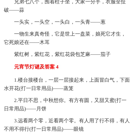
兄弟七八个，围着柱子坐，大家一分手，衣服全扯
破——蒜
一头实，一头空，一头白，一头青——葱
一物生来真奇怪，它是世上一盘菜，娘死它才生，
它死娘还在——木耳
紫红树，紫红花，紫红花袋包芝麻——茄子
元宵节灯谜及答案 4
1.楼台接楼台，一层一层接起来，上面冒白气，下面
水开花(打一日常用品)——蒸笼
2.平日不思，中秋想你。有方有圆，又甜又蜜(打一
日常用品)——月饼
3.远看两个零，近看两个零。有人用了行不得，有人
不用不得行(打一日常用品)——眼镜