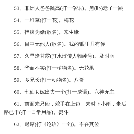
53、非洲人爸爸跳高(打一俗语)。黑(吓)老子一跳
54、一堆草(打一花)。梅花
55、指腹为婚(歌名)。来生缘
56、目中无他人(歌名)。我的'眼里只有你
57、久旱逢甘露(打水浒传人物绰号)。及时雨
58、华而不实(打一植物名)。无花果
59、多兄长(打一动物名)。八哥
60、七仙女嫁出去一个(打一成语)。六神无主
61、前面来只船，舵手在上边。来时下小雨，走后
路已干(打一日常用品)。熨斗
62、退席(打《论语》一句)。不在其位