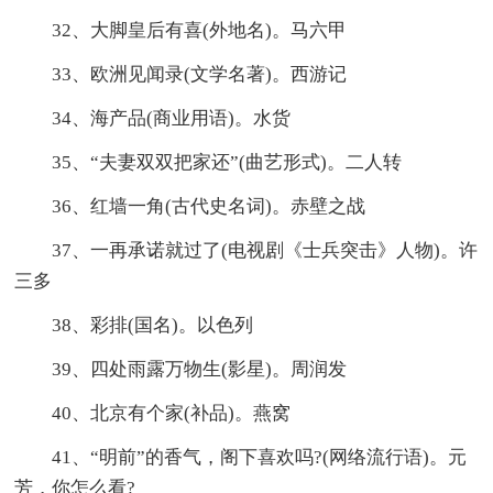
32、大脚皇后有喜(外地名)。马六甲
33、欧洲见闻录(文学名著)。西游记
34、海产品(商业用语)。水货
35、“夫妻双双把家还”(曲艺形式)。二人转
36、红墙一角(古代史名词)。赤壁之战
37、一再承诺就过了(电视剧《士兵突击》人物)。许
三多
38、彩排(国名)。以色列
39、四处雨露万物生(影星)。周润发
40、北京有个家(补品)。燕窝
41、“明前”的香气，阁下喜欢吗?(网络流行语)。元
芳，你怎么看?