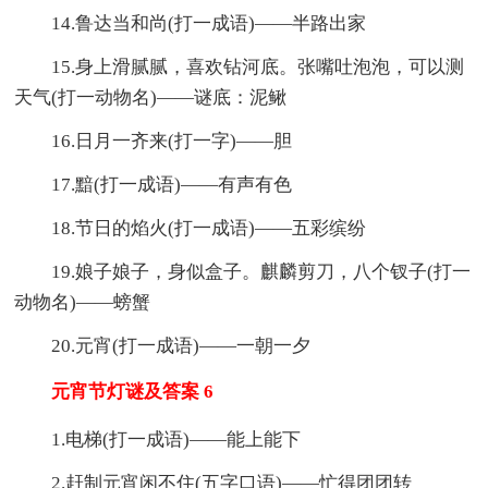
14.鲁达当和尚(打一成语)——半路出家
15.身上滑腻腻，喜欢钻河底。张嘴吐泡泡，可以测
天气(打一动物名)——谜底：泥鳅
16.日月一齐来(打一字)——胆
17.黯(打一成语)——有声有色
18.节日的焰火(打一成语)——五彩缤纷
19.娘子娘子，身似盒子。麒麟剪刀，八个钗子(打一
动物名)——螃蟹
20.元宵(打一成语)——一朝一夕
元宵节灯谜及答案 6
1.电梯(打一成语)——能上能下
2.赶制元宵闲不住(五字口语)——忙得团团转