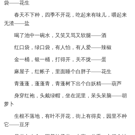
袋——花生
春天不下种，四季不开花，吃起来有味儿，嚼起来
无渣——盐
喝了池中一碗水，又笑又骂又软腿——酒
红口袋，绿口袋，有人怕，有人爱——辣椒
金一桶，银一桶，打得开，关不拢——蛋
麻屋子，红帐子，里面睡个白胖子——花生
青蓬蓬，蓬蓬青，青蓬树下出个白妖精——葫芦
身穿红袍，头戴绿帽，坐在泥里，呆头呆脑——胡
萝卜
生根不落地，有叶不开花，街上有得卖，园里不种
它——豆牙