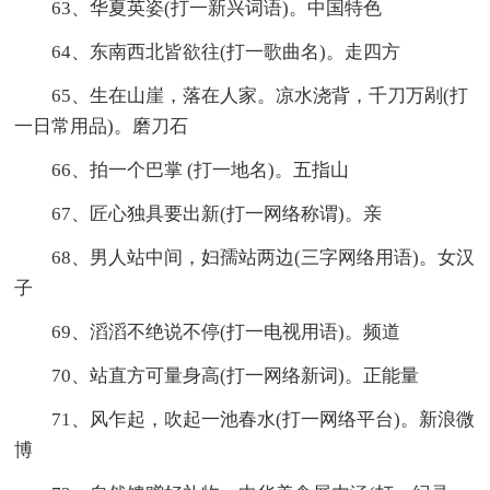
63、华夏英姿(打一新兴词语)。中国特色
64、东南西北皆欲往(打一歌曲名)。走四方
65、生在山崖，落在人家。凉水浇背，千刀万剐(打
一日常用品)。磨刀石
66、拍一个巴掌 (打一地名)。五指山
67、匠心独具要出新(打一网络称谓)。亲
68、男人站中间，妇孺站两边(三字网络用语)。女汉
子
69、滔滔不绝说不停(打一电视用语)。频道
70、站直方可量身高(打一网络新词)。正能量
71、风乍起，吹起一池春水(打一网络平台)。新浪微
博