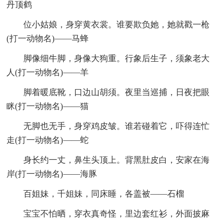
丹顶鹤
位小姑娘，身穿黄衣裳。谁要欺负她，她就戳一枪
(打一动物名)——马蜂
脚像细牛脚，身像大狗重。行象后生子，须象老大
人(打一动物名)——羊
脚着暖底靴，口边山胡须。夜里当巡捕，日夜把眼
眯(打一动物名)——猫
无脚也无手，身穿鸡皮皱。谁若碰着它，吓得连忙
走(打一动物名)——蛇
身长约一丈，鼻生头顶上。背黑肚皮白，安家在海
岸(打一动物名)——海豚
百姐妹，千姐妹，同床睡，各盖被——石榴
宝宝不怕晒，穿衣真奇怪，里边套红衫，外面披麻