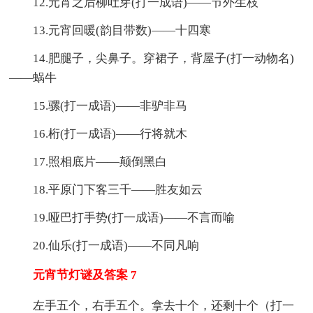
12.元宵之后柳吐芽(打一成语)——节外生枝
13.元宵回暖(韵目带数)——十四寒
14.肥腿子，尖鼻子。穿裙子，背屋子(打一动物名)
——蜗牛
15.骡(打一成语)——非驴非马
16.桁(打一成语)——行将就木
17.照相底片——颠倒黑白
18.平原门下客三千——胜友如云
19.哑巴打手势(打一成语)——不言而喻
20.仙乐(打一成语)——不同凡响
元宵节灯谜及答案 7
左手五个，右手五个。拿去十个，还剩十个（打一