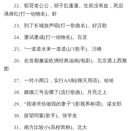
22、驼背老公公，胡子乱蓬蓬。生前没有血，死后
满身红(打一动物名)。虾
23、到了长城放声唱(打一歌曲名)。好汉歌
24、屡试屡成(打一动物名)。百灵
25、“一道道水来一道道山”(歌手)。汪峰
26、在首都邂逅欧洲经典油画(电影)。北京遇上西雅
图
27、一对小两口，实行AA制(聊天用语)。哈哈
28、嫦娥三号去哪了(流行歌曲)。月亮之上
29、“我请求你做我的妻子”(影视界称谓)。谋女郎
30、探望同窗(歌手)。张学友
31、南方比较小(高校简称)。北大