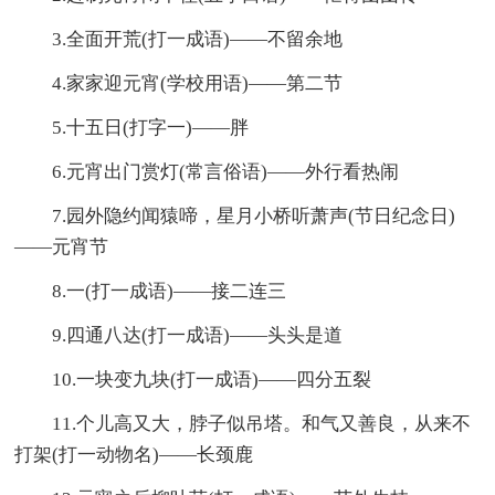
3.全面开荒(打一成语)——不留余地
4.家家迎元宵(学校用语)——第二节
5.十五日(打字一)——胖
6.元宵出门赏灯(常言俗语)——外行看热闹
7.园外隐约闻猿啼，星月小桥听萧声(节日纪念日)
——元宵节
8.一(打一成语)——接二连三
9.四通八达(打一成语)——头头是道
10.一块变九块(打一成语)——四分五裂
11.个儿高又大，脖子似吊塔。和气又善良，从来不
打架(打一动物名)——长颈鹿