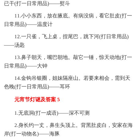
已干(打一日常用品)——熨斗
11.小小东西，放在腋底。有病没病，看它肚皮(打一
日常用品)——温度计
12.一只雀，飞上桌，捏尾巴，跳下河(打日常用品)
——汤匙
13.鼻子朝天，嘴巴朝地。敲它一锤，惊天动地(打一
日常用品)——大钟
14.金钩吊银圈，姐妹隔座山。若要来相会，需到天
色晚(打一日常用品)——耳环
元宵节灯谜及答案 5
1.无底洞(打一成语)——深不可测
2.身长约一丈，鼻生头顶上。背黑肚皮白，安家在海
岸(打一动物名)——海豚