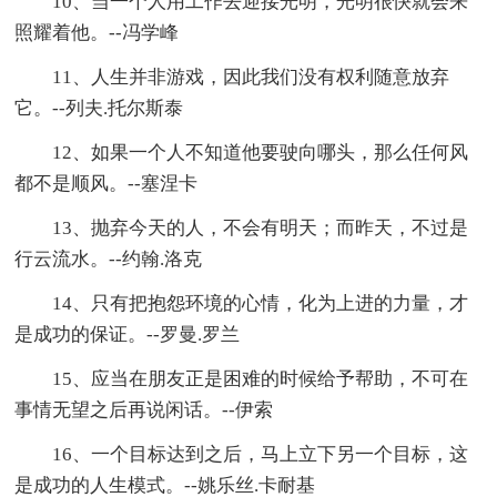
10、当一个人用工作去迎接光明，光明很快就会来
照耀着他。--冯学峰
11、人生并非游戏，因此我们没有权利随意放弃
它。--列夫.托尔斯泰
12、如果一个人不知道他要驶向哪头，那么任何风
都不是顺风。--塞涅卡
13、抛弃今天的人，不会有明天；而昨天，不过是
行云流水。--约翰.洛克
14、只有把抱怨环境的心情，化为上进的力量，才
是成功的保证。--罗曼.罗兰
15、应当在朋友正是困难的时候给予帮助，不可在
事情无望之后再说闲话。--伊索
16、一个目标达到之后，马上立下另一个目标，这
是成功的人生模式。--姚乐丝.卡耐基