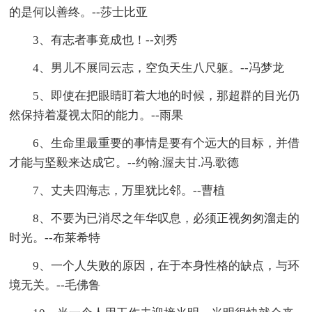
的是何以善终。--莎士比亚
3、有志者事竟成也！--刘秀
4、男儿不展同云志，空负天生八尺躯。--冯梦龙
5、即使在把眼睛盯着大地的时候，那超群的目光仍
然保持着凝视太阳的能力。--雨果
6、生命里最重要的事情是要有个远大的目标，并借
才能与坚毅来达成它。--约翰.渥夫甘.冯.歌德
7、丈夫四海志，万里犹比邻。--曹植
8、不要为已消尽之年华叹息，必须正视匆匆溜走的
时光。--布莱希特
9、一个人失败的原因，在于本身性格的缺点，与环
境无关。--毛佛鲁