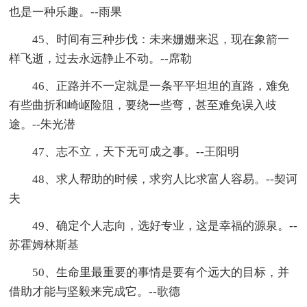
也是一种乐趣。--雨果
45、时间有三种步伐：未来姗姗来迟，现在象箭一
样飞逝，过去永远静止不动。--席勒
46、正路并不一定就是一条平平坦坦的直路，难免
有些曲折和崎岖险阻，要绕一些弯，甚至难免误入歧
途。--朱光潜
47、志不立，天下无可成之事。--王阳明
48、求人帮助的时候，求穷人比求富人容易。--契诃
夫
49、确定个人志向，选好专业，这是幸福的源泉。--
苏霍姆林斯基
50、生命里最重要的事情是要有个远大的目标，并
借助才能与坚毅来完成它。--歌德