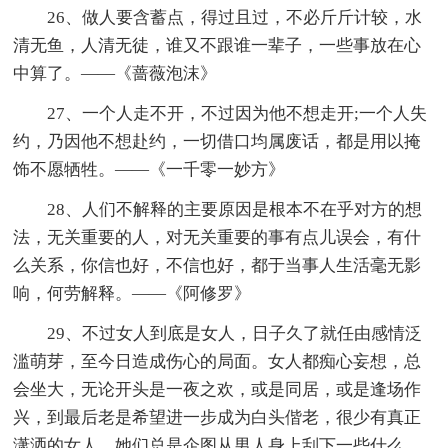
26、做人要含蓄点，得过且过，不必斤斤计较，水
清无鱼，人清无徒，谁又不跟谁一辈子，一些事放在心
中算了。——《蔷薇泡沫》
27、一个人走不开，不过因为他不想走开;一个人失
约，乃因他不想赴约，一切借口均属废话，都是用以掩
饰不愿牺牲。——《一千零一妙方》
28、人们不解释的主要原因是根本不在乎对方的想
法，无关重要的人，对无关重要的事有点儿误会，有什
么关系，你信也好，不信也好，都于当事人生活毫无影
响，何劳解释。——《阿修罗》
29、不过女人到底是女人，日子久了就任由感情泛
滥萌芽，至今日造成伤心的局面。女人都痴心妄想，总
会坐大，无论开头是一夜之欢，或是同居，或是逢场作
兴，到最后老是希望进一步成为白头偕老，很少有真正
潇洒的女人，她们总是企图从男人身上刮下一些什么。