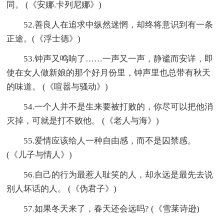
同。 (《安娜.卡列尼娜》)
52.善良人在追求中纵然迷惘，却终将意识到有一条
正途。(《浮士德》)
53.钟声又鸣响了……一声又一声，静谧而安详，即
使在女人做新娘的那个好月份里，钟声里也总带有秋天
的味道。 (《喧嚣与骚动》)
54.一个人并不是生来要被打败的，你尽可以把他消
灭掉，可就是打不败他。 (《老人与海》)
55.爱情应该给人一种自由感，而不是囚禁感。
(《儿子与情人》)
56.自己的行为最惹人耻笑的人，却永远是最先去说
别人坏话的人。 (《伪君子》)
57.如果冬天来了，春天还会远吗? (《雪莱诗逊)