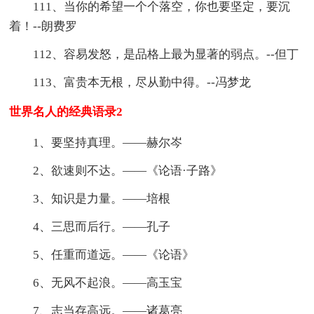
111、当你的希望一个个落空，你也要坚定，要沉
着！--朗费罗
112、容易发怒，是品格上最为显著的弱点。--但丁
113、富贵本无根，尽从勤中得。--冯梦龙
世界名人的经典语录2
1、要坚持真理。——赫尔岑
2、欲速则不达。——《论语·子路》
3、知识是力量。——培根
4、三思而后行。——孔子
5、任重而道远。——《论语》
6、无风不起浪。——高玉宝
7、志当存高远。——诸葛亮