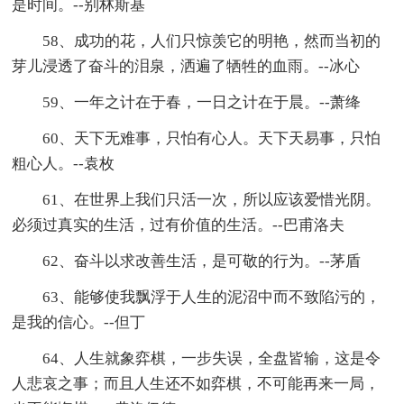
是时间。--别林斯基
58、成功的花，人们只惊羡它的明艳，然而当初的
芽儿浸透了奋斗的泪泉，洒遍了牺牲的血雨。--冰心
59、一年之计在于春，一日之计在于晨。--萧绛
60、天下无难事，只怕有心人。天下天易事，只怕
粗心人。--袁枚
61、在世界上我们只活一次，所以应该爱惜光阴。
必须过真实的生活，过有价值的生活。--巴甫洛夫
62、奋斗以求改善生活，是可敬的行为。--茅盾
63、能够使我飘浮于人生的泥沼中而不致陷污的，
是我的信心。--但丁
64、人生就象弈棋，一步失误，全盘皆输，这是令
人悲哀之事；而且人生还不如弈棋，不可能再来一局，