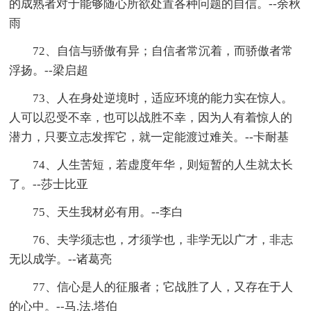
的成熟者对于能够随心所欲处置各种问题的自信。--余秋
雨
72、自信与骄傲有异；自信者常沉着，而骄傲者常
浮扬。--梁启超
73、人在身处逆境时，适应环境的能力实在惊人。
人可以忍受不幸，也可以战胜不幸，因为人有着惊人的
潜力，只要立志发挥它，就一定能渡过难关。--卡耐基
74、人生苦短，若虚度年华，则短暂的人生就太长
了。--莎士比亚
75、天生我材必有用。--李白
76、夫学须志也，才须学也，非学无以广才，非志
无以成学。--诸葛亮
77、信心是人的征服者；它战胜了人，又存在于人
的心中。--马.法.塔伯