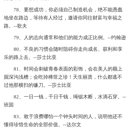
78、要想成功，你必须自己制造机会，绝不能愚蠢
地坐在路边，等待有人经过，邀请你同往财富与幸福之
路。--歌夫
79、人的志向通常和他们的能力成正比例。--约翰逊
80、不良的习惯会随时阻碍你走向成名、获利和享
乐的路上去。--莎士比亚
81、时间会刺破青春表面的彩饰，会在美人的额上
掘深沟浅槽；会吃掉稀世之珍！天生丽质，什么都逃不
过他那横扫的镰刀。--莎士比亚
82、一日一钱，千日千钱，绳锯木断，水滴石穿。--
班固
83、敢于浪费哪怕一个钟头时间的人，说明他还不
懂得珍惜生命的全部价值。--达尔文