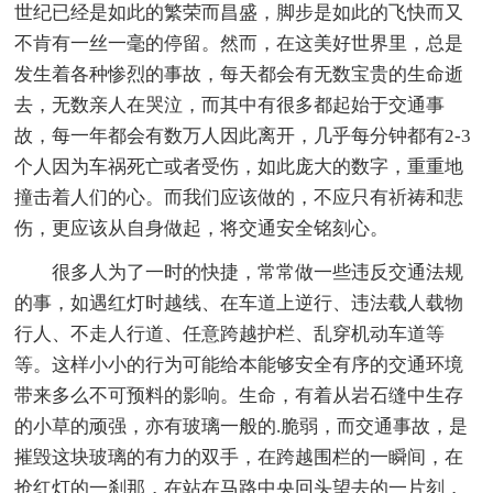
世纪已经是如此的繁荣而昌盛，脚步是如此的飞快而又
不肯有一丝一毫的停留。然而，在这美好世界里，总是
发生着各种惨烈的事故，每天都会有无数宝贵的生命逝
去，无数亲人在哭泣，而其中有很多都起始于交通事
故，每一年都会有数万人因此离开，几乎每分钟都有2-3
个人因为车祸死亡或者受伤，如此庞大的数字，重重地
撞击着人们的心。而我们应该做的，不应只有祈祷和悲
伤，更应该从自身做起，将交通安全铭刻心。
很多人为了一时的快捷，常常做一些违反交通法规
的事，如遇红灯时越线、在车道上逆行、违法载人载物
行人、不走人行道、任意跨越护栏、乱穿机动车道等
等。这样小小的行为可能给本能够安全有序的交通环境
带来多么不可预料的影响。生命，有着从岩石缝中生存
的小草的顽强，亦有玻璃一般的.脆弱，而交通事故，是
摧毁这块玻璃的有力的双手，在跨越围栏的一瞬间，在
抢红灯的一刹那，在站在马路中央回头望去的一片刻，