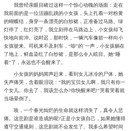
我曾经亲眼目睹过这样一个惊心动魄的场面：走在
我前面的是一位活蹦乱跳的小女孩，头上扎着一对粉黄
的蝴蝶结，身穿一条漂亮的白纱裙，正准备过马路。绿
灯停了，红灯亮了，我立刻停在马路边上，小女孩却飞
快地向前冲。说时迟，那时快，一辆汽车像箭一样向小
女孩驶来。司机来不及刹车，“嘭”的`一声，小女孩躺在
了地上，鲜血染红了白纱裙，是那么令人眩目。她“睡
着”了，永远也不会醒来了。
小女孩的妈妈闻声赶来，看到女儿冰冷的尸体，她
失声痛哭，含着眼泪说：“我的宝贝女儿啊，我只有你一
个女儿。你去了，我该怎么办?你快醒来吧!”哭着哭着就
当场晕倒了。
唉，一个春光灿烂的生命就这样消失了，真令人悲
痛。这悲剧是谁造成的呢?正是小女孩自己，如果她懂得
遵守交通规则，这悲剧就不会发生了。我多么希望时间