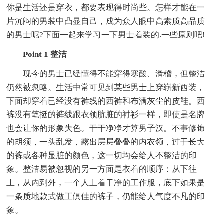
你是生活还是穿衣，都要表现得时尚些。怎样才能在一
片沉闷的男装中凸显自己，成为众人眼中高素质高品质
的男士呢?下面一起来学习一下男士着装的.一些原则吧!
Point 1 整洁
现今的男士已经懂得不能穿得寒酸、滑稽，但整洁
仍然被忽略。生活中常可见到某些男士上穿崭新西装，
下面却穿着已经没有裤线的西裤和布满灰尘的皮鞋。西
裤没有笔挺的裤线跟衣领肮脏的衬衫一样，即使是名牌
也会让你的形象失色。干干净净才算男子汉。不事修饰
的胡须，一头乱发，露出层层叠叠的内衣领，过于长大
的裤或各种显脏的颜色，这一切均会给人不整洁的印
象。整洁易被忽视的另一方面是衣着的顺序：从下往
上，从内到外，一个人上着干净的工作服，底下如果是
一条质地款式做工俱佳的裤子，仍能给人气度不凡的印
象。