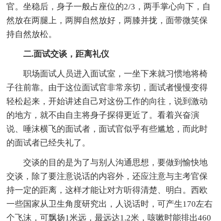
官。坐稳后，身子一般占座位的2/3，两手掌心向下，自
然放在两腿上，两脚自然放好，两膝并拢，面带微笑保
持自然放松。
二.面试交谈，距离礼仪
职场面试人员进入面试室，一坐下来就习惯地将椅
子往前靠。由于这位面试官非常亲切，面试者慢慢变得
轻松起来，开始讲述自己对这份工作的向往，说到激动
的地方，就不由自主将身子探得更近了。看着兴奋演
说、唾沫横飞的面试者，面试官似乎有些尴尬，而此时
的面试者已经失礼了。
交谈的目的是为了与别人沟通思想，要做到愉快地
交谈，除了要注意说话的内容外，还应注意与主考官保
持一定的距离，这样才能让对方听得清楚、明白。西欧
一些国家从卫生角度研究出，人说话时，可产生170左右
个飞沫，可飘扬1米远，最远达1.2米，咳嗽时能排出460