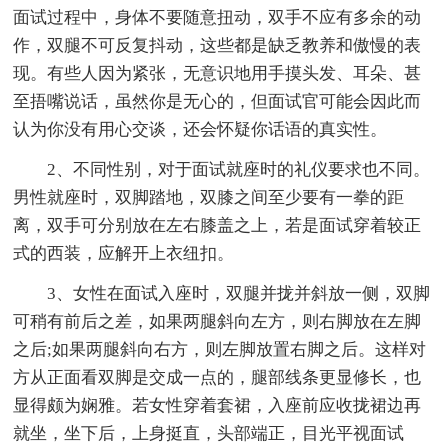
面试过程中，身体不要随意扭动，双手不应有多余的动
作，双腿不可反复抖动，这些都是缺乏教养和傲慢的表
现。有些人因为紧张，无意识地用手摸头发、耳朵、甚
至捂嘴说话，虽然你是无心的，但面试官可能会因此而
认为你没有用心交谈，还会怀疑你话语的真实性。
2、不同性别，对于面试就座时的礼仪要求也不同。
男性就座时，双脚踏地，双膝之间至少要有一拳的距
离，双手可分别放在左右膝盖之上，若是面试穿着较正
式的西装，应解开上衣纽扣。
3、女性在面试入座时，双腿并拢并斜放一侧，双脚
可稍有前后之差，如果两腿斜向左方，则右脚放在左脚
之后;如果两腿斜向右方，则左脚放置右脚之后。这样对
方从正面看双脚是交成一点的，腿部线条更显修长，也
显得颇为娴雅。若女性穿着套裙，入座前应收拢裙边再
就坐，坐下后，上身挺直，头部端正，目光平视面试