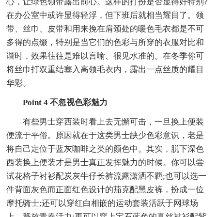
心，让绿色领带露出前心。这样的打扮是否显得好特别?
在办公室中或许显得轻浮，但下班后就相当耀目了。领
带、丝巾、皮带和用来挽在肩颈处的暖色毛衣都是不可
多得的点缀，特别是当它们的色彩与所穿的衣服对比和
谐时，效果往往是难以言喻、很见水准的。在冬季你可
将丝巾打双重结塞入高领毛衣内，露出一点丝质的耀目
华彩。
Point 4 不忽视色彩魅力
有些男士穿西装时看上去无懈可击，一旦换上便装
便流于平俗。原因就在于这类男士缺少色彩意识，老是
将自己定位于蓝灰咖啡之类的颜色中。其实，脱下深色
西装换上便装才是男士真正发挥魅力的时候。你可以尝
试花格子衬衫配炭灰牛仔长裤流露潇洒不羁;也可以选一
件背面灰色而正面红色设计的茄克配黑皮裤，扮成一位
摩托骑士;还可以穿红白相嵌的运动套装活跃于网球场
上，释放青春活力;更可以穿上宝石蓝色的真丝衬衫配紫