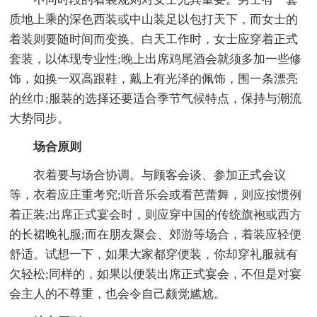
质地上乘的深色西装或中山装足以包打天下，而女士的
着装则要随时间而变换。白天工作时，女士应穿着正式
套装，以体现专业性;晚上出席鸡尾酒会就须多加一些修
饰，如换一双高跟鞋，戴上有光泽的佩饰，围一条漂亮
的丝巾;服装的选择还要适合季节气候特点，保持与潮流
大势同步。
场合原则
衣着要与场合协调。与顾客会谈、参加正式会议
等，衣着应庄重考究;听音乐会或看芭蕾舞，则应按惯例
着正装;出席正式宴会时，则应穿中国的传统旗袍或西方
的长裙晚礼服;而在朋友聚会、郊游等场合，着装应轻便
舒适。试想一下，如果大家都穿便装，你却穿礼服就有
欠轻松;同样的，如果以便装出席正式宴会，不但是对宴
会主人的不尊重，也会令自己颇觉尴尬。