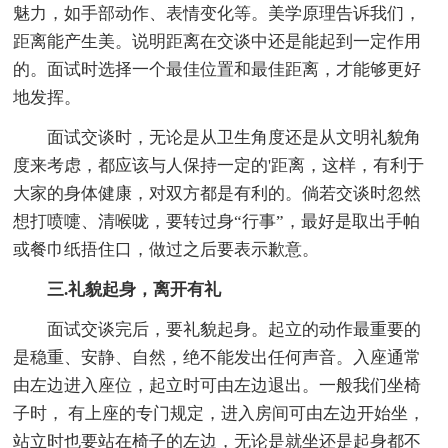
魅力，如手部动作、表情变化等。美学原理告诉我们，
距离能产生美。说明距离在交谈中还是能起到一定作用
的。面试时选择一个最佳位置和最佳距离，才能够更好
地发挥。
面试交谈时，无论是从卫生角度还是从文明礼貌角
度来考虑，都应该与人保持一定的'距离，这样，有利于
大家的身体健康，对双方都是有利的。倘若交谈时忽然
想打喷嚏、清喉咙，要转过身“行事”，最好是取出手帕
或餐巾纸捂住口，做过之后要表示歉意。
三.礼貌起身，离开有礼
面试交谈完后，要礼貌起身。起立的动作最重要的
是稳重、安静、自然，绝不能发出任何声音。入座通常
由左边进入座位，起立时可由左边退出。一般我们坐椅
子时， 有上座的专门规定，进入房间可由左边开始坐，
站立时也要站在椅子的左边，无论是就坐还是起身都不