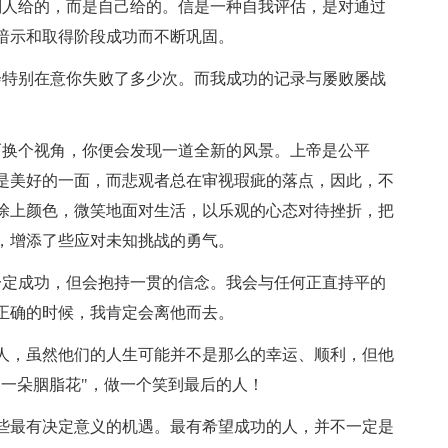
别人给的，而是自己给的。信是一种自我评估，是对通过
暗示和取得阶段成功而不断巩固。
会特别在意你失败了多少次。而我成功的记录与屡败屡战
而换个视角，你便会发现一道全新的风景。上帝是公平
是美好的一面，而悲观者总在审视瑕疵的落点，因此，不
涂上颜色，微笑地面对生活，以乐观的心态对待挫折，把
，增添了些应对未知挑战的勇气。
一定成功，但会抱持一贯的信念。我会与任何正直持平的
正确的时候，我肯定会离他而去。
的人，虽然他们的人生可能并不是那么的幸运、顺利，但他
"一朵胭脂花"，做一个笑到最后的人！
那些最有决定意义的机遇。最有希望成功的人，并不一定是