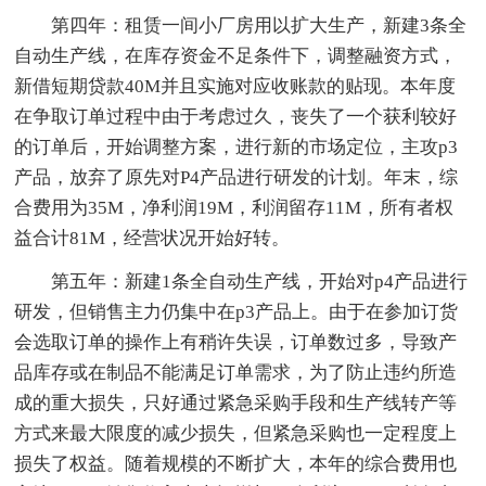
第四年：租赁一间小厂房用以扩大生产，新建3条全
自动生产线，在库存资金不足条件下，调整融资方式，
新借短期贷款40M并且实施对应收账款的贴现。本年度
在争取订单过程中由于考虑过久，丧失了一个获利较好
的订单后，开始调整方案，进行新的市场定位，主攻p3
产品，放弃了原先对P4产品进行研发的计划。年末，综
合费用为35M，净利润19M，利润留存11M，所有者权
益合计81M，经营状况开始好转。
第五年：新建1条全自动生产线，开始对p4产品进行
研发，但销售主力仍集中在p3产品上。由于在参加订货
会选取订单的操作上有稍许失误，订单数过多，导致产
品库存或在制品不能满足订单需求，为了防止违约所造
成的重大损失，只好通过紧急采购手段和生产线转产等
方式来最大限度的减少损失，但紧急采购也一定程度上
损失了权益。随着规模的不断扩大，本年的综合费用也