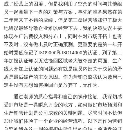
成了经营上的困境，但是我利用了空余的时间与其他组
员一起商量下一盘的对策与方案，事先的准备果然在第
二年带来了不错的成绩，但是第三盘经营我却犯了极大
地错误最终导致企业难以经营下去，我的决策失误主要
体现在广告费投入和分布上，同时在对市场开拓上也有
不及时，没有做出及时正确预测。更重要的是第一年开
始时竟然忘记了ISO9000和ISO14000的认证，到了第二
年加投认证却以无法挽回区域老大被夺走的局面。生产
线大开加上认证的问题还有就是组员内部关于决策的矛
盾是最后破产的主次原因。作为营销总监我认为败局已
定并没有去想如何挽回而是放弃了，无作为。
通过老师的悉心指导和自己的操作接触，我深切感
受到市场是一具瞬息万变的地方，如何做好市场预测和
生产销售计划是公司成败的关键问题。尽管时间不长但
却让我们体验了一个企业的经营流程。以下是作为营销
总监的我在这一周的模拟中所作出的总结：前两盘的开