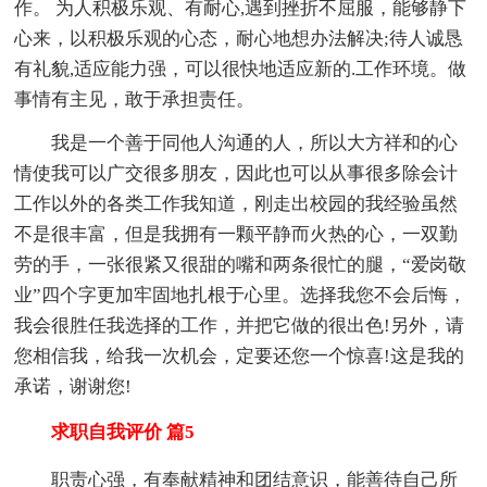
作。 为人积极乐观、有耐心,遇到挫折不屈服，能够静下
心来，以积极乐观的心态，耐心地想办法解决;待人诚恳
有礼貌,适应能力强，可以很快地适应新的.工作环境。做
事情有主见，敢于承担责任。
我是一个善于同他人沟通的人，所以大方祥和的心
情使我可以广交很多朋友，因此也可以从事很多除会计
工作以外的各类工作我知道，刚走出校园的我经验虽然
不是很丰富，但是我拥有一颗平静而火热的心，一双勤
劳的手，一张很紧又很甜的嘴和两条很忙的腿，“爱岗敬
业”四个字更加牢固地扎根于心里。选择我您不会后悔，
我会很胜任我选择的工作，并把它做的很出色!另外，请
您相信我，给我一次机会，定要还您一个惊喜!这是我的
承诺，谢谢您!
求职自我评价 篇5
职责心强，有奉献精神和团结意识，能善待自己所