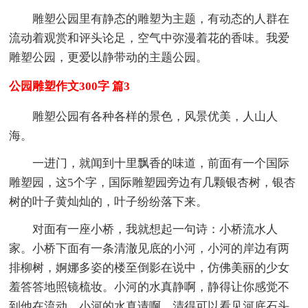
雕塑公园里有静态的雕塑为主题，有动态的人群在
流动着观赏和评头论足，空气中弥漫着花的香味。我爱
雕塑公园，更爱以静带动的主题公园。
公园雕塑作文300字 篇3
雕塑公园有各种各样的景色，风景优美，人山人
海。
一进门，就闻到十里飘香的味道，前面有一个国际
雕塑园，这5个字，国际雕塑园旁边有几颗银杏树，银杏
树的叶子黄灿灿的，叶子纷纷落下来。
对面有一座小桥，我就想起一句诗：小桥流水人
家。小桥下面有一条清澈见底的小河，小河的岸边有两
排柳树，婀娜多姿的楼至倒影在说中，仿佛美丽的少女
羞答答地照镜梳妆。小河的水真静啊，静得让你感觉不
到他在流动，小河的水真请啊，清得可以看见河底石头