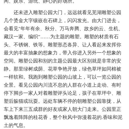
闲、娱乐、游玩、静心的好场所。
还未进入雕塑公园大门，远远就看见芜湖雕塑公园
几个烫金大字镶嵌在石碑上，闪闪发光。由大门进去，
会看见"年年有余、秋分、万马奔腾、故乡的云、生机、
藏汉一家、编织”……为主题的雕塑。雕塑的材质有石
头、不锈钢、铁等。雕塑形态各异、让人看起来发挥你
最大的丰富抽象的想象力，带入你进入另外一个想象的
空间。雕塑公园和别的主题公园最大区别就是非常的安
静。那里绿树成荫、花草争艳开放，绿色草坪如同棉被
一样软和。我跑到雕塑公园的山坡上，可以一览公园的
全景。看见公园内川流不息的人群在小道上走动、有时
停下脚步一家人对着雕塑评头论足，孩子在草坪中、雕
塑后躲猫或玩耍。远处车辆不停的朝雕塑公园靠拢，从
车上下来三五成群的好友或家人朝大门走来。公园里正
飘逸着阵阵的桂花香，整个秋风中弥漫着花的.香味和泥
土的气息。