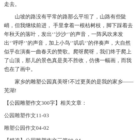
走去。
山坡的路没有平常的路那么平坦了，山路有些陡
峭，但我继续前进， 手里拿着一根枯树枝，脚下踩着去
年秋天的落叶，发出‘’沙沙‘’的声音，一阵风吹来发
出‘’呼呼‘’的声音，加上小鸟‘’叽叽‘’的伴奏声，大自然
似乎在演奏一曲春天的赞歌。爬呀爬呀，我们终于爬上
了山顶，那儿的景色真是美不胜收，仿佛一幅画，而我
也在了画中。
家乡的雕塑公园真美呀!不过更美的是我的家乡——
芜湖!
【公园雕塑作文300字】相关文章：
公园雕塑作文
11-03
雕塑公园作文
04-02