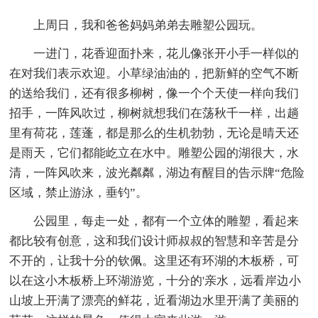
上周日，我和爸爸妈妈弟弟去雕塑公园玩。
一进门，花香迎面扑来，花儿像张开小手一样似的
在对我们表示欢迎。小草绿油油的，把新鲜的空气不断
的送给我们，还有很多柳树，像一个个天使一样向我们
招手，一阵风吹过，柳树就想我们在荡秋千一样，出趟
里有荷花，莲蓬，都是那么的生机勃勃，无论是晴天还
是雨天，它们都能屹立在水中。雕塑公园的湖很大，水
清，一阵风吹来，波光粼粼，湖边有醒目的告示牌“危险
区域，禁止游泳，垂钓”。
公园里，每走一处，都有一个立体的雕塑，看起来
都比较有创意，这和我们设计师叔叔的智慧和辛苦是分
不开的，让我十分的钦佩。这里还有环湖的木板桥，可
以在这小木板桥上环湖游览，十分的'亲水，远看岸边小
山坡上开满了漂亮的鲜花，近看湖边水里开满了美丽的