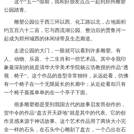
这个“五一”假期，我和好朋友点点一起到郑州雕塑
公园踏青。
雕塑公园位于西三环以西、化工路以北，占地面积
约五百六十二亩，它与西流湖公园、整治后的贾鲁河一
起成为郑州城西的休闲绿带及生态廊道。
走进公园的大门，一眼就可以看到许多雕塑。有
人、动物、乐器、十二生肖和一些艺术品。其中令我印
象最深刻的就是清华大学美术学院杨云浩教授的作品“透
视﹒椅子”。这个作品的造型非常独特，从远处看，仿佛
有一个椅子在一个无限延长的长廊中；从近处看却只有
一个椅子孤孤单单的在一个亭子下面。
很多雕塑都是受到我国古代的故事启发而创作的，
贺中令的作品“盘古开天辟地”就是其中的代表。它的创
作灵感来源于神话故事。这个艺术作品用了两块大小完
全一样的石头，在石头中心雕刻了盘古，一个凸出在石