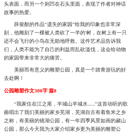
头表面，而另一个则凹在石头里面，表现了作者对神话
故事的热爱。
薛俊猷的作品“遗失的家园”给我的印象也非常深
刻，他雕刻了一棵被人类砍了一半的'树，在树上有一只
还不会飞行的小鸟在无助地呼救。这件艺术品告诉我
们，人类不能为了自己的利益而乱砍滥伐，这会给动物
的家园带来非常大的痛苦。
美丽而有意义的雕塑公园，真是一个踏青游玩的好
去处啊！
公园雕塑作文300字 篇8
“我家住在江之尾，半城山半城水......”这首动听的歌
曲唱出了我们美丽的家乡芜湖，芜湖自古有着鱼米之乡
之称，有美丽的镜湖公园，有一年四季风景如画的赭山
公园，那么今天我为大家介绍家乡更为美丽的雕塑公