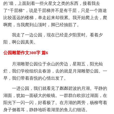
的`墙，上面刻着一些火星文之类的东西，接着我去
了“千层梯”，说是千层梯并不是有千层，只是一个路途
比较遥远的楼梯，单走起来却很累。我开始爬上去，爬
啊爬，当我爬到山顶时，脚已经抽筋了。
我走了一边公园，现在已经是夕阳景时。看着夕
阳，啊公园真美。
公园雕塑作文300字 篇6
月湖雕塑公园位于佘山的旁边，星期五，阳光灿
烂，我们学校组织去春游，去的就是月湖雕塑公园。一
早，我们带着喜悦的心情出发了。
一进公园，我们就看见了粼粼碧波的月湖。平静的
湖面，犹如一面硕大的银镜。一群群白欧掠过湖面，在
阳光下一闪一闪，好看极了。在月湖的两旁，杨柳弯着
身子侧着耳，静静地听着湖里的鱼儿们细语。