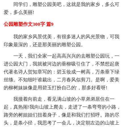
同学们，雕塑公园美吧，这就是我的家乡，多么可
爱，多么美丽!
公园雕塑作文300字 篇9
我的家乡风景优美，有很多迷人的风光景物，可我
印象最深的，还是那美丽的雕塑公园。
一天，我们全家一起高高兴兴的去雕塑公园玩，一
进公园大门，我就被河边的垂柳吸引住了，不禁想起唐
代著名诗人贺知章写的：碧玉妆成一树高，万条垂下绿
丝绦。不知细叶谁裁出，二月春风似剪刀。是啊，爱美
的柳树妹妹像是用碧玉打扮自己的'，那多好看呀!
我接着向前走，看见满山坡的小草弟弟居住在一
起，真热闹!我向山坡上爬去，走进了一条弯弯的小路，
路旁的树姐姐们扭着身子，像是和我们打招呼。路的尽
头，是条小径，我思考了一会儿，决定朝左边的山坡上