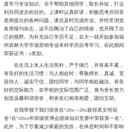
真学习专业知识。乐于帮助其他同学，取长补短，打达
到共同进步的目的。上课时认真听讲，积极思考并回答
老师提出的各种问题，课后及时完成作业。并经常浏览
各类报刊杂志，这不仅陶冶了自己的情操，也开阔了自
己的视野。为补充自己学历不足，在大一就开始参加福
州农林大学市场营销专业本科学历自考学习。在此期间
荣获证书：x奖励。
在生活上本人生活简朴，严于律己，并有条不紊，
有良好的生活习惯；与人相处时：尊敬师长，真诚、宽
容待人，诚实守信，团结同学，与同学相处融洽。有良
好的交际能力，在学校的交际范围广泛。身为舍长努力
创造温馨和谐宿舍，和舍友们相亲相爱，团结互助。
在我带领下我们宿舍在“20x—20x获得系文明宿
舍”在“20xx年班级世博会团体知识竞赛中荣获第一名”。
此外，为了尽量减少家庭的负担，在休息时间和不影响